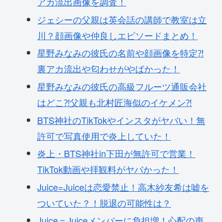
アカ流出画像を調査！
ジェシーの父親は英会話の講師で教室は立
川？顔画像や仲良しエピソードまとめ！
星野みなみの彼氏の名前や顔画像を特定⁈
裏アカ流出や匂わせがやばかった！
星野みなみの彼氏の高級フルーツ通販会社
はどこ⁈父親も北村匠海似のイケメン⁈
BTS神社のTikTokやインスタがヤバい！無
許可で写真使用で炎上していた！
炎上・BTS神社in下田が無許可で営業！
TikTok動画や拝観料がヤバかった！
Juice=Juiceは恋愛禁止！高木紗友希は嘘を
ついていた？！脱退の可能性は？
Juice＝Juiceメンバーに負担増！心配の声