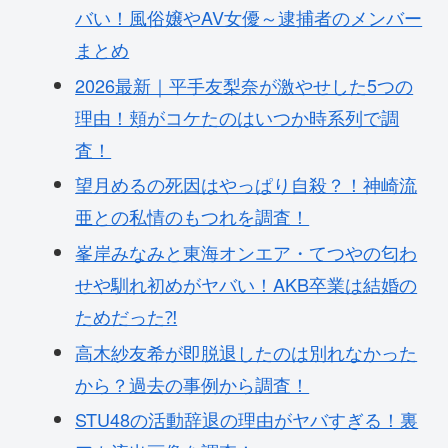
バい！風俗嬢やAV女優～逮捕者のメンバー
まとめ
2026最新｜平手友梨奈が激やせした5つの
理由！頬がコケたのはいつか時系列で調
査！
望月めるの死因はやっぱり自殺？！神崎流
亜との私情のもつれを調査！
峯岸みなみと東海オンエア・てつやの匂わ
せや馴れ初めがヤバい！AKB卒業は結婚の
ためだった⁈
高木紗友希が即脱退したのは別れなかった
から？過去の事例から調査！
STU48の活動辞退の理由がヤバすぎる！裏