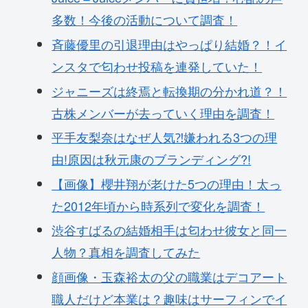
多数！今後の活動について調査！
斉藤優里の引退理由はやっぱり結婚？！イ
ンスタで匂わせ投稿を連発していた！
ジャニーズは終焉と転換期の分かれ道？！
古株メンバーが去っていく理由を調査！
平手友梨奈はなぜ人気⁈嫌われる3つの理
由!原因は秋元康のブランディング?!
【画像】櫻井翔が老けた5つの理由！太っ
た2012年頃から時系列で変化を調査！
渋谷すばるの結婚相手は匂わせ彼女と同一
人物？真相を調査してみた
顔画像・玉森裕太の父の職業はデコアート
職人だけど本業は？趣味はサーフィンでイ