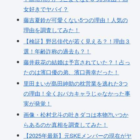
女好きでヤバイ？
藤吉夏鈴が可愛くない5つの理由！人気の
理由を調査してみた！
【検証】野呂佳代が若く見える？！理由３
選！年齢詐称の過去も？！
藤井萩花の結婚は予言されていた？！占っ
たのは濱口優の弟、濱口善幸だった！
里田まいが島田紳助の枕営業を逃れた3つ
の理由！全くおバカキャラじゃなかった事
実が発覚！
画像・松村北斗の吐きダコは本物⁈いつか
らあるのか真相を調査してみた！
【2025年最新】元SKEメンバーの現在がヤ