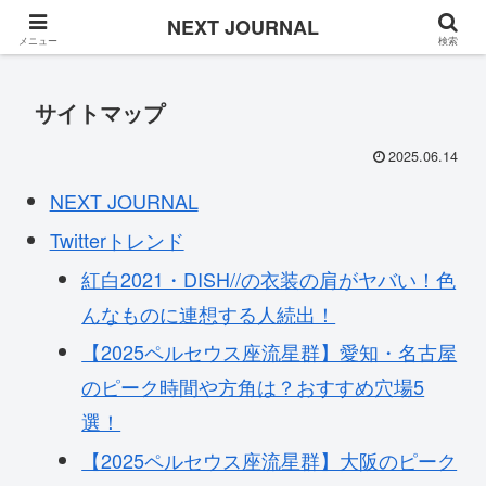
Once in a while
NEXT JOURNAL
メニュー
検索
サイトマップ
2025.06.14
NEXT JOURNAL
Twitterトレンド
紅白2021・DISH//の衣装の肩がヤバい！色
んなものに連想する人続出！
【2025ペルセウス座流星群】愛知・名古屋
のピーク時間や方角は？おすすめ穴場5
選！
【2025ペルセウス座流星群】大阪のピーク