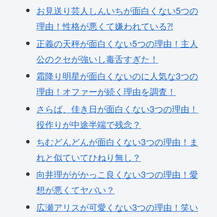
お見送り芸人しんいちが面白くない5つの
理由！性格が悪くて嫌われている⁈
正義の天秤が面白くない5つの理由！主人
公のクセが強いし毒舌すぎた！
霜降り明星が面白くないのに人気な3つの
理由！オファーが続く理由を調査！
さらば、佳き日が面白くない3つの理由！
役作りが中途半端で残念？
ちむどんどんが面白くない3つの理由！ま
れと似ていてひねり無し？
向井理ががかっこ良くない3つの理由！愛
想が悪くてヤバい？
広瀬アリスが可愛くない3つの理由！笑い