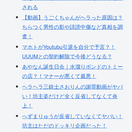
される
【動画】うごくちゃんがヘラった原因は？
ちらつく男性の影や誹謗中傷など真相を調
査！
マホトがYoutubu引退を自分で予言？！
UUUMとの契約解除で今後どうなる？
あやなん誕生日会｜水溜りボンドのトミー
の店？！マナーが悪くて最悪！
ヘラヘラ三銃士さおりんの謝罪動画がヤバ
い！坊主姿だけど全く反省してなくて炎
上！
へずまりゅうが反省していなくてヤバい！
坊主はただのドッキリ企画だった！