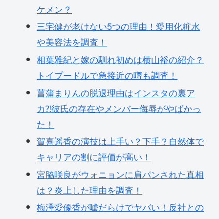
ケメン？
三宅健が老けない5つの理由！愛用化粧水
や美容法を調査！
相葉雅紀と嫁の馴れ初めは横山裕の紹介？
トイプードルで急接近の噂も調査！
菖蒲まりんの脱退理由はインスタの裏ア
カ⁈彼氏の存在やメンバー侮辱がやばかっ
た！
賀喜遥香の演技は上手い？下手？自然体で
キャリアの割に評価が高い！
宮脇咲良がウォニョンに肩パンされた真相
は？炎上した理由を調査！
梅澤愛優香が嘘だらけでヤバい！反社との