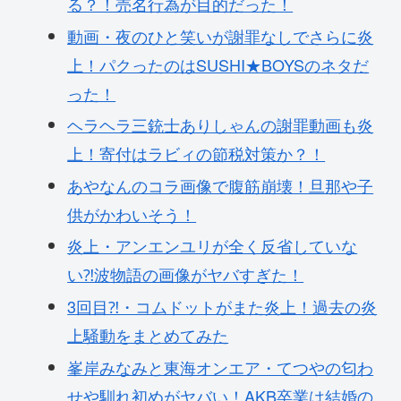
る？！売名行為が目的だった！
動画・夜のひと笑いが謝罪なしでさらに炎
上！パクったのはSUSHI★BOYSのネタだ
った！
ヘラヘラ三銃士ありしゃんの謝罪動画も炎
上！寄付はラビィの節税対策か？！
あやなんのコラ画像で腹筋崩壊！旦那や子
供がかわいそう！
炎上・アンエンユリが全く反省していな
い⁈波物語の画像がヤバすぎた！
3回目⁈・コムドットがまた炎上！過去の炎
上騒動をまとめてみた
峯岸みなみと東海オンエア・てつやの匂わ
せや馴れ初めがヤバい！AKB卒業は結婚の