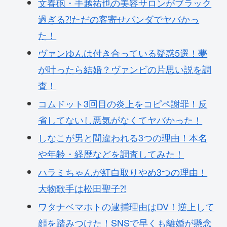
文春砲・手越祐也の美容サロンがブラック
過ぎる⁈ただの客寄せパンダでヤバかっ
た！
ヴァンゆんは付き合っている疑惑5選！夢
が叶ったら結婚？ヴァンビの片思い説を調
査！
コムドット3回目の炎上をコピペ謝罪！反
省してないし悪気がなくてヤバかった！
しなこが男と間違われる3つの理由！本名
や年齢・経歴などを調査してみた！
ハラミちゃんが紅白取りやめ3つの理由！
大物歌手は松田聖子⁈
ワタナベマホトの逮捕理由はDV！逆上して
顔を踏みつけた！SNSで早くも離婚が懸念