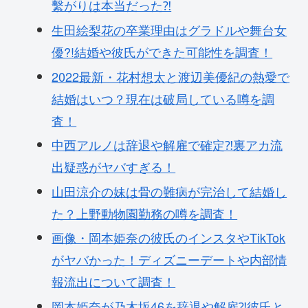
繫がりは本当だった⁈
生田絵梨花の卒業理由はグラドルや舞台女
優?!結婚や彼氏ができた可能性を調査！
2022最新・花村想太と渡辺美優紀の熱愛で
結婚はいつ？現在は破局している噂を調
査！
中西アルノは辞退や解雇で確定⁈裏アカ流
出疑惑がヤバすぎる！
山田涼介の妹は骨の難病が完治して結婚し
た？上野動物園勤務の噂を調査！
画像・岡本姫奈の彼氏のインスタやTikTok
がヤバかった！ディズニーデートや内部情
報流出について調査！
岡本姫奈が乃木坂46を辞退や解雇⁈彼氏と