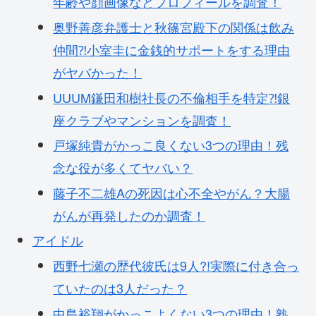
年齢や顔画像などプロフィールを調査！
奥野善彦弁護士と秋篠宮殿下の関係は飲み
仲間⁈小室圭に金銭的サポートをする理由
がヤバかった！
UUUM鎌田和樹社長の不倫相手を特定⁈銀
座クラブやマンションを調査！
戸塚純貴がかっこ良くない3つの理由！残
念な役が多くてヤバい？
藤子不二雄Aの死因は心不全やがん？大腸
がんが再発したのか調査！
アイドル
西野七瀬の歴代彼氏は9人?!実際に付き合っ
ていたのは3人だった？
中島裕翔がかっこよくない3つの理由！熟