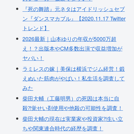
『死の舞踏』元ネタはアイドリッシュセブ
ン『ダンスマカブル』【2020.11.17 Twitter
トレンド】
2026最新｜山本ゆりの年収が5000万超
え！？出版本やCM多数出演で収益増加が
ヤバい！
ラミレスの嫁｜美保は横浜でジム経営！鍛
えぬいた筋肉がやばい！私生活を調査して
みた
柴田大輔（工藤明男）の死因は本当に自
殺⁈覚せい剤使用や他殺の可能性を調査！
柴田大輔の現在は実業家や投資家⁈生い立
ちや関東連合時代の経歴を調査！