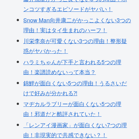
ンコツすぎるエピソードがヤバい！
Snow Man向井康二がかっこよくない3つの
理由！実はタイ生まれのハーフ！
川栄李奈が可愛くない3つの理由！整形疑
惑がヤバかった！
ハラミちゃんが下手と言われる5つの理
由！楽譜読めないって本当？
錦鯉が面白くない5つの理由！うるさいだ
けで好みが分かれる⁈
マヂカルラブリーが面白くない5つの理
由！邪道だと酷評されていた！
「レンアイ漫画家」が面白くない7つの理
由！非現実的で共感できない？！