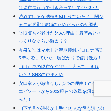
は現在進行形で付き合っていてヤバい！
渋谷すばるが結婚を匂わせていた？！関ジ
ャニ∞脱退は結婚のためだったのか調査
香取慎吾が老けた5つの理由！彦摩呂とそ
っくりなぐらい激太り？
今泉佑唯はマホトと濃厚接触でコロナ感染
&デキ婚していた！嘘ばかりで信用低落！
山口百恵の現在がやばい！太ってもきれ
い？！SNSの声まとめ
安田章大が激痩せした5つの理由！画像や
エピソードから2022現在の体重を調査して
みた！
山下美月の演技が上手い!どんな役も演じ分