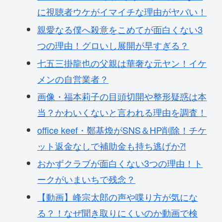
に視聴者ウケがイマイチな理由がヤバい！
親愛なる僕へ殺意をこめてが面白くない3
つの理由！グロいし展開が早すぎる？
七五三掛龍也の父親は華奢な元ヤン！イケ
メンの自営業者？
画像・福本莉子の目頭切開や整形疑惑は本
当？かわいくないと言われる理由を調査！
office keef・鄭基煥がSNS＆HP削除！チケ
ット返金なしで補助金も持ち逃げか⁈
おかずクラブが面白くない3つの理由！ト
ークがいまいちで残念？
【動画】峰宗太郎の声や喋り方が気にな
る？！なぜ聞き取りにくいのか動画で検