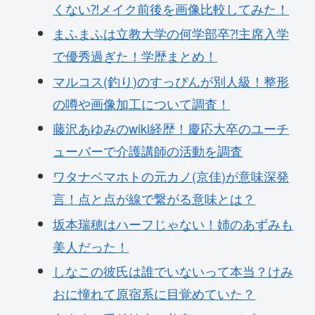
くない⁈メイク前後を画像比較してみた！
まふまふは立教大学の何学部卒⁈主席入学
で優秀過ぎた！学歴まとめ！
マルコス(釣り)のすっぴんが別人級！整形
の噂や画像加工について調査！
藤沢あゆみのwiki経歴！慶応大卒のユーチ
ューバーで介護講師の活動を調査
ワタナベマホトの元カノ(京佳)が意味深発
言！点と点が線で繋がる意味とは？
坂本瑞穂はハーフじゃない！姉のあずみも
美人だった！
しなこの彼氏は誰でいないって本当？けみ
おに憧れて原宿系に目覚めていた？