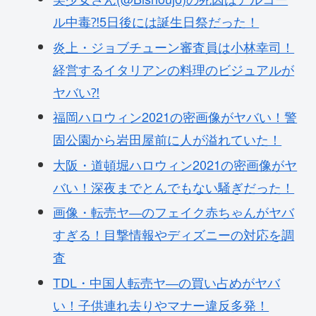
ル中毒⁈5日後には誕生日祭だった！
炎上・ジョブチューン審査員は小林幸司！
経営するイタリアンの料理のビジュアルが
ヤバい⁈
福岡ハロウィン2021の密画像がヤバい！警
固公園から岩田屋前に人が溢れていた！
大阪・道頓堀ハロウィン2021の密画像がヤ
バい！深夜までとんでもない騒ぎだった！
画像・転売ヤ―のフェイク赤ちゃんがヤバ
すぎる！目撃情報やディズニーの対応を調
査
TDL・中国人転売ヤ―の買い占めがヤバ
い！子供連れ去りやマナー違反多発！