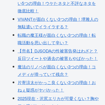
い5つの理由！ウケたネタと不評なネタを
徹底比較！
VIVANTが面白くない3つの理由！堺雅人の
無駄遣いでイライラする？
転職の魔王様が面白くない3つの理由！転
職活動を思い出して辛い？
【売名】DJSODAの性被害告発はわざと？
反日ツイートや過去の被害もやばかった！
魔法のリノベが面白くない3つの理由！コ
メディが滑っていて残念？
片寄涼太がかっこ良くない3つの理由！お
ねぇ疑惑がヤバかった！
2025現在・沢尻エリカが可愛くない？胸や