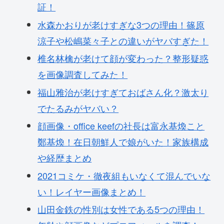
証！
水森かおりが老けすぎな3つの理由！篠原
涼子や松嶋菜々子との違いがヤバすぎた！
椎名林檎が老けて顔が変わった？整形疑惑
を画像調査してみた！
福山雅治が老けすぎておばさん化？激太り
でたるみがヤバい？
顔画像・office keefの社長は富永基煥こと
鄭基煥！在日朝鮮人で娘がいた！家族構成
や経歴まとめ
2021コミケ・徹夜組もいなくて混んでいな
い！レイヤー画像まとめ！
山田金鉄の性別は女性である5つの理由！