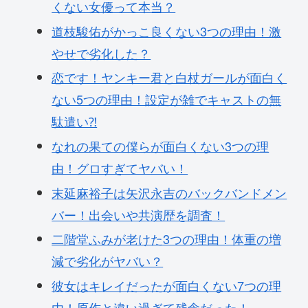
くない女優って本当？
道枝駿佑がかっこ良くない3つの理由！激
やせで劣化した？
恋です！ヤンキー君と白杖ガールが面白く
ない5つの理由！設定が雑でキャストの無
駄遣い⁈
なれの果ての僕らが面白くない3つの理
由！グロすぎてヤバい！
末延麻裕子は矢沢永吉のバックバンドメン
バー！出会いや共演歴を調査！
二階堂ふみが老けた3つの理由！体重の増
減で劣化がヤバい？
彼女はキレイだったが面白くない7つの理
由！原作と違い過ぎて残念だった！