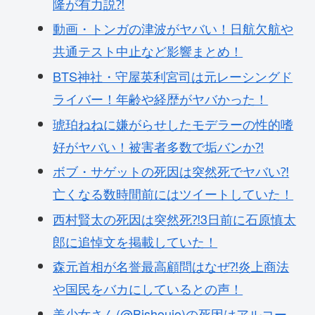
隆が有力説⁈
動画・トンガの津波がヤバい！日航欠航や
共通テスト中止など影響まとめ！
BTS神社・守屋英利宮司は元レーシングド
ライバー！年齢や経歴がヤバかった！
琥珀ねねに嫌がらせしたモデラーの性的嗜
好がヤバい！被害者多数で垢バンか⁈
ボブ・サゲットの死因は突然死でヤバい⁈
亡くなる数時間前にはツイートしていた！
西村賢太の死因は突然死⁈3日前に石原慎太
郎に追悼文を掲載していた！
森元首相が名誉最高顧問はなぜ⁈炎上商法
や国民をバカにしているとの声！
美少女さん(@Bishoujo)の死因はアルコー