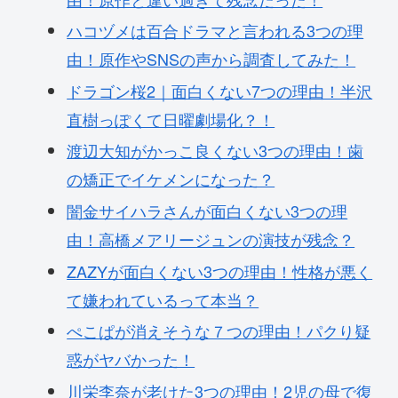
ハコヅメは百合ドラマと言われる3つの理
由！原作やSNSの声から調査してみた！
ドラゴン桜2｜面白くない7つの理由！半沢
直樹っぽくて日曜劇場化？！
渡辺大知がかっこ良くない3つの理由！歯
の矯正でイケメンになった？
闇金サイハラさんが面白くない3つの理
由！高橋メアリージュンの演技が残念？
ZAZYが面白くない3つの理由！性格が悪く
て嫌われているって本当？
ぺこぱが消えそうな７つの理由！パクり疑
惑がヤバかった！
川栄李奈が老けた3つの理由！2児の母で復