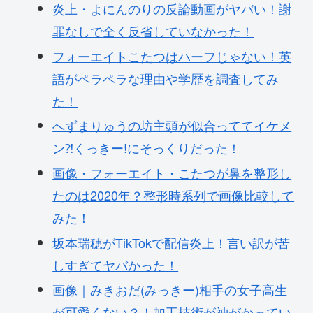
炎上・よにんのりの反論動画がヤバい！謝
罪なしで全く反省していなかった！
フォーエイトこたつはハーフじゃない！英
語がペラペラな理由や学歴を調査してみ
た！
へずまりゅうの坊主頭が似合っててイケメ
ン⁈くっきー!にそっくりだった！
画像・フォーエイト・こたつが鼻を整形し
たのは2020年？整形時系列で画像比較して
みた！
坂本瑞穂がTikTokで配信炎上！言い訳が苦
しすぎてヤバかった！
画像｜みきおだ(みっきー)相手の女子高生
が可愛くない？！加工技術が神がかってい