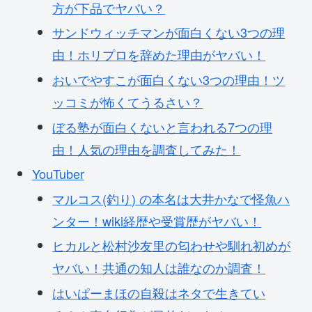
方が下品でヤバい？
サンドウィッチマンが面白くない3つの理
由！ホリプロを辞めた理由がヤバい！
おいでやすこが面白くない3つの理由！ツ
ッコミが怖くてうるさい？
ぼる塾が面白くないと言われる7つの理
由！人気の理由を調査してみた！
YouTuber
マルコス(釣り) の本名は大井かなで怪魚ハ
ンター！wiki経歴や受賞歴がヤバい！
ヒカルと松村沙友里の匂わせや馴れ初めが
ヤバい！共通の知人は誰なのか調査！
はいぱーまほの自殺はネタで生きてい