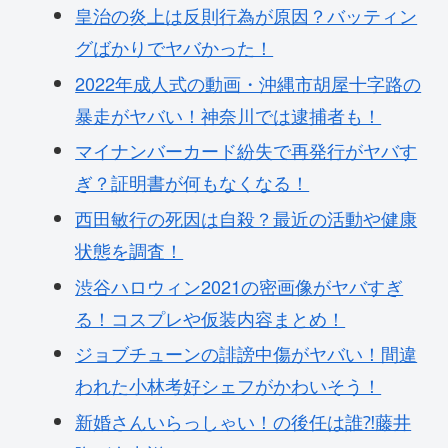
皇治の炎上は反則行為が原因？バッティン
グばかりでヤバかった！
2022年成人式の動画・沖縄市胡屋十字路の
暴走がヤバい！神奈川では逮捕者も！
マイナンバーカード紛失で再発行がヤバす
ぎ？証明書が何もなくなる！
西田敏行の死因は自殺？最近の活動や健康
状態を調査！
渋谷ハロウィン2021の密画像がヤバすぎ
る！コスプレや仮装内容まとめ！
ジョブチューンの誹謗中傷がヤバい！間違
われた小林考好シェフがかわいそう！
新婚さんいらっしゃい！の後任は誰⁈藤井