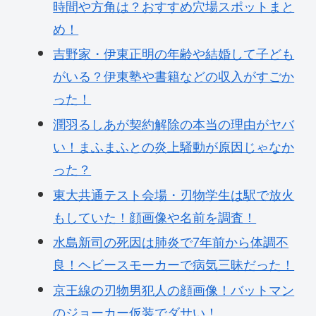
時間や方角は？おすすめ穴場スポットまと
め！
吉野家・伊東正明の年齢や結婚して子ども
がいる？伊東塾や書籍などの収入がすごか
った！
潤羽るしあが契約解除の本当の理由がヤバ
い！まふまふとの炎上騒動が原因じゃなか
った？
東大共通テスト会場・刃物学生は駅で放火
もしていた！顔画像や名前を調査！
水島新司の死因は肺炎で7年前から体調不
良！ヘビースモーカーで病気三昧だった！
京王線の刃物男犯人の顔画像！バットマン
のジョーカー仮装でダサい！