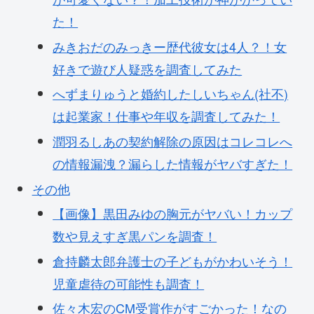
た！
みきおだのみっきー歴代彼女は4人？！女
好きで遊び人疑惑を調査してみた
へずまりゅうと婚約したしいちゃん(社不)
は起業家！仕事や年収を調査してみた！
潤羽るしあの契約解除の原因はコレコレへ
の情報漏洩？漏らした情報がヤバすぎた！
その他
【画像】黒田みゆの胸元がヤバい！カップ
数や見えすぎ黒パンを調査！
倉持麟太郎弁護士の子どもがかわいそう！
児童虐待の可能性も調査！
佐々木宏のCM受賞作がすごかった！なの