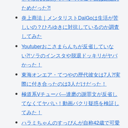
ためだった⁈
炎上商法｜メンタリストDaiGoは生活が苦
しいの？ひろゆきに対抗しているのか調査
してみた
Youtuberおこさまらんちが反省していな
い⁈ソラのインスタや脱退ドッキリがヤバ
かった！
東海オンエア・てつやの歴代彼女は7人⁈実
際に付き合ったのは3人だけだった！
極道系Vチューバ―達磨の謝罪文が反省し
てなくてヤバい！動画パクリ疑惑を検証し
てみた！
ハラミちゃんのすっぴんが自称42歳で可愛