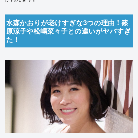
水森かおりが老けすぎな3つの理由！篠
原涼子や松嶋菜々子との違いがヤバすぎ
た！