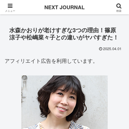
Once in a while
NEXT JOURNAL
メニュー
検索
水森かおりが老けすぎな3つの理由！篠原
涼子や松嶋菜々子との違いがヤバすぎた！
2025.04.01
アフィリエイト広告を利用しています。