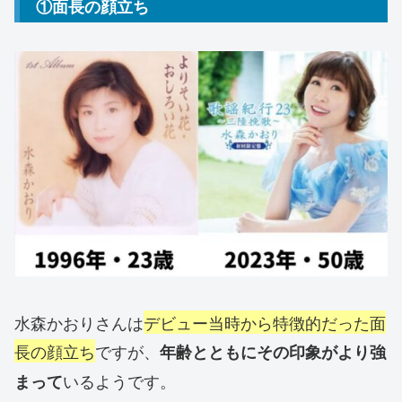
①面長の顔立ち
水森かおりさんは
デビュー当時から特徴的だった面
長の顔立ち
ですが、
年齢とともにその印象がより強
いるようです。
まって