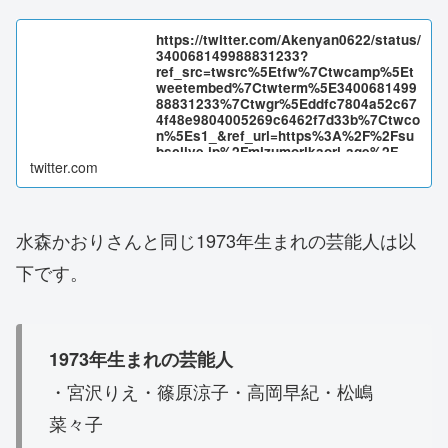
https://twitter.com/Akenyan0622/status/
340068149988831233?
ref_src=twsrc%5Etfw%7Ctwcamp%5Et
weetembed%7Ctwterm%5E3400681499
88831233%7Ctwgr%5Eddfc7804a52c67
4f48e9804005269c6462f7d33b%7Ctwco
n%5Es1_&ref_url=https%3A%2F%2Fsu
bsclive.jp%2Fmizumorikaori-age%2F
twitter.com
水森かおりさんと同じ1973年生まれの芸能人は以
下です。
1973年生まれの芸能人
・宮沢りえ・篠原涼子・高岡早紀・松嶋
菜々子