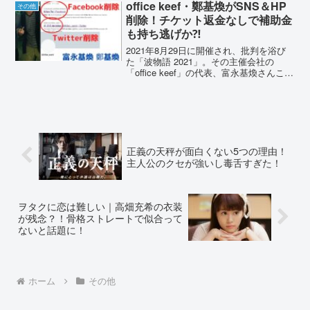
声が聞かれました。そこで今回は、戸塚
office keef・鄭基煥がSNS＆HP
その他
純貴さんがかっこ良くないと...
削除！チケット返金なしで補助金
も持ち逃げか⁈
2021年8月29日に開催され、批判を浴び
た「波物語 2021」。その主催会社の
「office keef」の代表、富永基煥さんこと
鄭基煥さんのSNSが削除されています。
さらに「office keef」公式HPも、404エラ
ー。チケットの返金...
正義の天秤が面白くない5つの理由！
主人公のクセが強いし毒舌すぎた！
ヲタクに恋は難しい｜高畑充希の衣装
が残念？！骨格ストレートで似合って
ないと話題に！
ホーム
その他