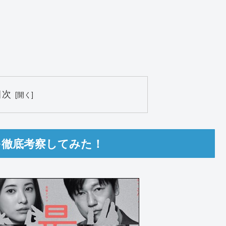
。
目次
を徹底考察してみた！