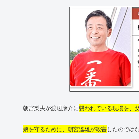
朝宮梨央が渡辺康介に
襲われている現場を、
娘を守るために、朝宮達雄が殺害
したのでは