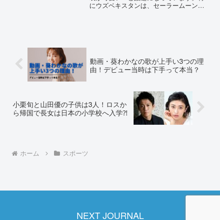
にウズベキスタンは、セーラームーンの
曲と衣装で登場！各国の日本風な衣装を
まとめました。東京五輪｜新体操女子の
衣装が可愛すぎる！セーラームーン！！
🌙#新体操 pic.tw...
動画・葵わかなの歌が上手い3つの理
由！デビュー当時は下手って本当？
小栗旬と山田優の子供は3人！ロスか
ら帰国で長女は日本の小学校へ入学⁈
ホーム
スポーツ
NEXT JOURNAL