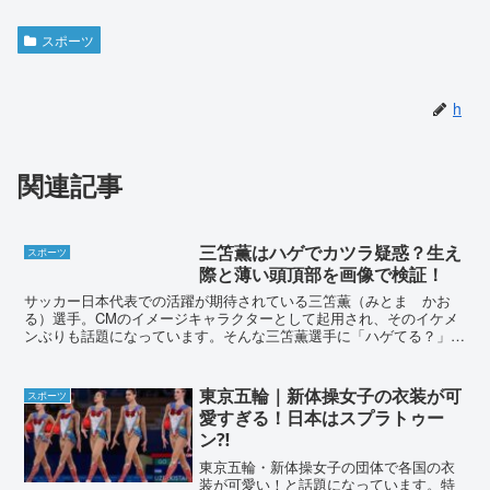
スポーツ
h
関連記事
三笘薫はハゲでカツラ疑惑？生え
スポーツ
際と薄い頭頂部を画像で検証！
サッカー日本代表での活躍が期待されている三笘薫（みとま かお
る）選手。CMのイメージキャラクターとして起用され、そのイケメ
ンぶりも話題になっています。そんな三笘薫選手に「ハゲてる？」と
いう疑惑が持ち上がりました。三笘薫選手はハゲでカツラなの...
東京五輪｜新体操女子の衣装が可
スポーツ
愛すぎる！日本はスプラトゥー
ン⁈
東京五輪・新体操女子の団体で各国の衣
装が可愛い！と話題になっています。特