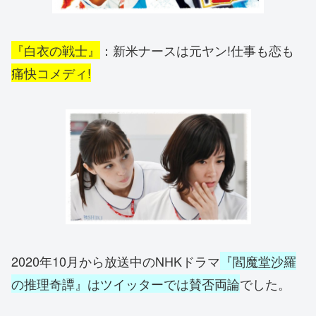
『白衣の戦士』
：新米ナースは元ヤン!仕事も恋も
痛快コメディ!
2020年10月から放送中のNHKドラマ
『閻魔堂沙羅
の推理奇譚』はツイッターでは賛否両論
でした。