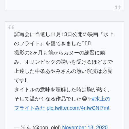
試写会に当選し11月13日公開の映画『水上
のフライト』を観てきました🚣‍♀️✨
撮影の2ヶ月も前からカヌーの練習に励
み、オリンピックの誘いを受けるほどまで
上達した中条あやみさんの熱い演技は必見
です❗️
タイトルの意味を理解した時は胸が熱く、
そして温かくなる作品でした😭✨
#水上の
フライトみた
pic.twitter.com/4nIwCNI7mt
— ぽん (@pon_oioi)
November 13, 2020