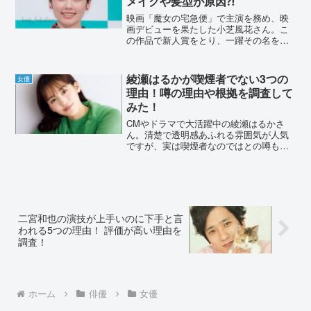
メイクや髪型が原因⁈
映画「魔女の宅急便」で主演を務め、映
画デビューを果たした小芝風花さん。こ
の作品で新人賞をとり、一躍その名を広
めました。しかし、当時からネットなど
で「可愛くない」と言われることも。今
回は、その理由について調査してみまし
綾瀬はるかが喫煙者でない3つの
女優
た。小芝風花が可愛くない...
理由！噂の理由や根拠を調査して
みた！
CMやドラマで大活躍中の綾瀬はるかさ
ん。清楚で透明感あふれる雰囲気が人気
ですが、実は喫煙者なのではとの噂もあ
りました。喫煙者ではない理由と、噂の
理由や根拠を調査します。綾瀬はるかが
喫煙者でない3つの理由！国民的女優とし
て、幅広い年代から指示...
二宮和也の演技が上手いのに下手と言
われる5つの理由！ 評価が高い理由を
調査！
ホーム
俳優
女優