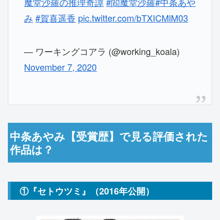
魔堂沙羅の推理奇譚
#閻魔堂沙羅
#中条あや
み
#賀喜遥香
pic.twitter.com/bTXICMlM03
— ワーキングコアラ (@working_koala)
November 7, 2020
中条あやみ【受賞歴】で見る評価された
作品は？
①『セトウツミ』（2016年公開）