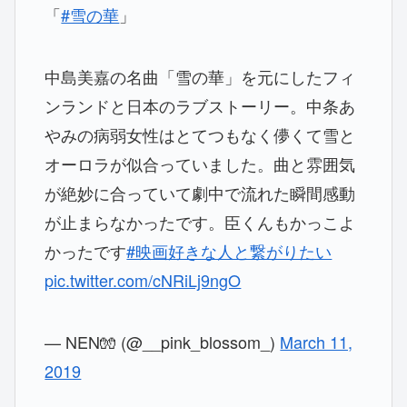
「
#雪の華
」
中島美嘉の名曲「雪の華」を元にしたフィ
ンランドと日本のラブストーリー。中条あ
やみの病弱女性はとてつもなく儚くて雪と
オーロラが似合っていました。曲と雰囲気
が絶妙に合っていて劇中で流れた瞬間感動
が止まらなかったです。臣くんもかっこよ
かったです
#映画好きな人と繋がりたい
pic.twitter.com/cNRiLj9ngO
— NEN🧤 (@__pink_blossom_)
March 11,
2019