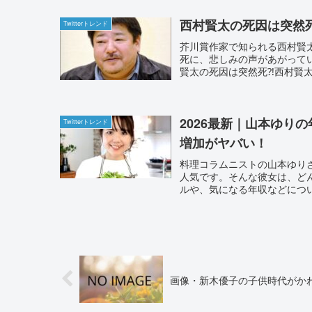
西村賢太の死因は突然
Twitterトレンド
芥川賞作家で知られる西村賢太
死に、悲しみの声があがって
賢太の死因は突然死⁈西村賢太さ
2026最新｜山本ゆり
Twitterトレンド
増加がヤバい！
料理コラムニストの山本ゆり
人気です。そんな彼女は、どん
ルや、気になる年収などについて
画像・新木優子の子供時代がか