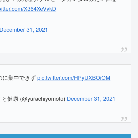
twitter.com/X364XeVvkD
December 31, 2021
いのに集中できず
pic.twitter.com/HPyUXBOiOM
(@yurachiyomoto)
December 31, 2021