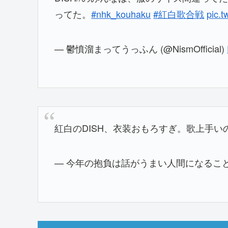
ってた。
#nhk_kouhaku
#紅白歌合戦
pic.
— 鬱憤溜まってうっふん (@NismOfficial)
紅白のDISH、衣装おもろすぎ。歌上手
— 今年の抱負は話がうまい人間になることと健康 