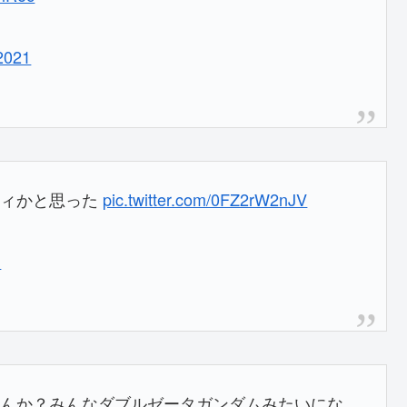
2021
ティかと思った
pic.twitter.com/0FZ2rW2nJV
1
てたんか？みんなダブルゼータガンダムみたいにな