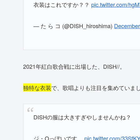
衣装はこれですか？？
pic.twitter.com/h
— た ら コ (@DISH_hiroshima)
December
2021年紅白歌合戦に出場した、DISH//。
独特な衣装
で、歌唱よりも注目を集めていま
DISHの服は大きすぎやしませんかね？
ジ・Oっぽいです。
pic.twitter.com/33SfK