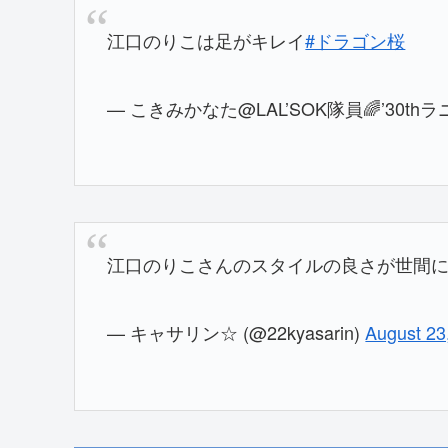
江口のりこは足がキレイ
#ドラゴン桜
— こきみかなた@LAL’SOK隊員🌈’30thラニバ
江口のりこさんのスタイルの良さが世間
— キャサリン☆ (@22kyasarin)
August 23