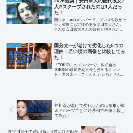
2026最新｜安田章大の歴代彼女7
ジャニーズ
人⁈スクープされたのは1人だっ
た！
関ジャニ∞のメンバーで、ダンスや歌が上
手く演技にも定評のある安田章大さん。
そんな安田章大さんの彼女と噂された女
性は7人！どんな女性なのでしょうか。噂
だけでなく実際にスクープされた女性に
ついても、調査してみました。2026最新
国分太一が老けて劣化した5つの
ジャニーズ
｜安田章大の歴代...
理由！若い頃の画像と比較してみ
た！
『TOKIO』のメンバーで、株式会社
TOKIOの取締役副社長も務めるタレン
ト・国分太一（こくぶん たいち）さん。
今も人気が衰えない国分太一さんです
が、一部では「老けた」「劣化した」と
言われています。そこで、国分太一さん
が「老けた」と言われる...
井川遥が老けて劣化したのは整形が原
因？パーツごとに時系列で画像比較し
てみた！
長谷川京子の若い頃は可愛いけど顔が