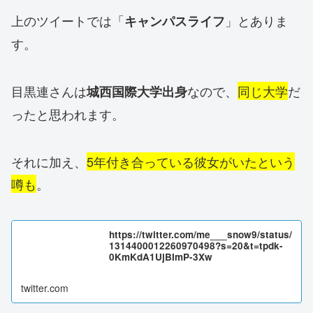
上のツイートでは「
」とありま
キャンパスライフ
す。
目黒連さんは
なので、
同じ大学
だ
城西国際大学出身
ったと思われます。
それに加え、
5年付き合っている彼女がいたという
噂も
。
https://twitter.com/me___snow9/status/
1314400012260970498?s=20&t=tpdk-
0KmKdA1UjBImP-3Xw
twitter.com