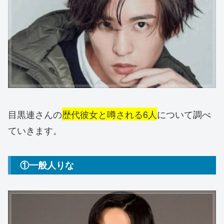
目黒連さんの
歴代彼女と噂される6人
について調べ
ていきます。
①一般人りな