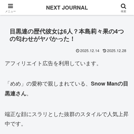
Once in a while
NEXT JOURNAL
メニュー
検索
目黒連の歴代彼女は6人？本島莉々果の4つ
の匂わせがヤバかった！
2025.12.14
2025.12.28
アフィリエイト広告を利用しています。
「めめ」の愛称で親しまれている、
Snow Manの目
。
黒連さん
端正な顔にスラリとした抜群のスタイルで人気上昇
中です。