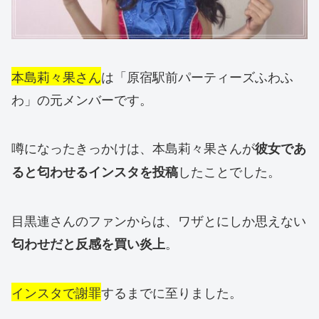
本島莉々果さん
は「原宿駅前パーティーズふわふ
わ」の元メンバーです。
噂になったきっかけは、本島莉々果さんが
彼女であ
したことでした。
ると匂わせるインスタを投稿
目黒連さんのファンからは、ワザとにしか思えない
。
匂わせだと反感を買い炎上
インスタで謝罪
するまでに至りました。