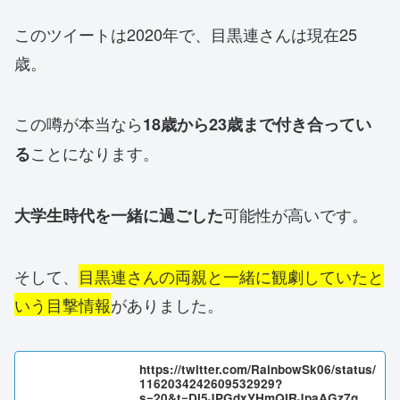
このツイートは2020年で、目黒連さんは現在25
歳。
この噂が本当なら
18歳から23歳まで付き合ってい
ことになります。
る
可能性が高いです。
大学生時代を一緒に過ごした
そして、
目黒連さんの両親と一緒に観劇していたと
いう目撃情報
がありました。
https://twitter.com/RainbowSk06/status/
1162034242609532929?
s=20&t=DI5JPGdxYHmQIRJpaAGz7g