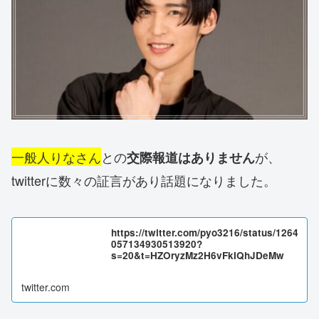
一般人りなさん
との
が、
交際報道はありません
twitterに数々の証言があり話題になりました。
https://twitter.com/pyo3216/status/1264
057134930513920?
s=20&t=HZOryzMz2H6vFkIQhJDeMw
twitter.com