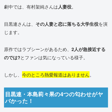
劇中では、有村架純さんは
。
人妻役
目黒連さんは、
を演
その人妻と恋に落ちる大学生役
じます。
原作ではラブシーンがあるため、
2人が急接近する
とファンは気になっている様子。
のでは?
しかし、
今のところ熱愛報道はありません
。
目黒連・本島莉々果の4つの匂わせがヤ
バかった！