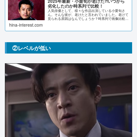
2025年最新・小栗旬が老けた⁈いつから
劣化したのか時系列で比較！
人気俳優として、様々な作品出演している小栗旬さ
ん。そんな彼が、老けたと言われていました。老けて
見られる原因はなんでしょうか？時系列で画像比較し
てみました。2025年最新・小栗旬が老けた⁈2021年
hina-interest.com
12月26日に39歳の誕生部を迎える小栗旬さ...
②レベルが低い