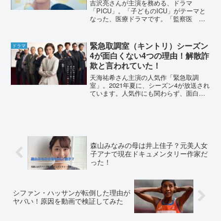
吉沢亮さんが主演を務める、ドラマ
「PICU」。「子どものICU」がテーマと
なった、医療ドラマです。「監察医 朝
顔」のスタッフが集結し、放送前から注
目が集まっていました。それにも関わら
ず、初回放送から「面白くない」「つま
緊急取調室（キントリ）シーズン
ドラマ
らない」といった声があ...
4が面白くない4つの理由！解散詐
欺と言われていた！
天海祐希さん主演の人気作「緊急取調
室」。2021年夏に、シーズン4が放送され
ています。人気作にも関わらず、面白く
ないとの声が見られました。低評価の理
由はなんでしょうか？ストーリーやSNS
の声から、理由を調査しました。緊急取
調室（キントリ）シ...
森山みなみの母は井上佳子？元美人女
子アナで現在ドキュメンタリー作家だ
った！
シファン・ハッサンが転倒した理由が
ヤバい！原因を動画で検証してみた