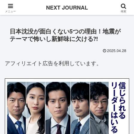
Once in a while
NEXT JOURNAL
メニュー
検索
日本沈没が面白くない5つの理由！地震が
テーマで怖いし新鮮味に欠ける⁈
2025.04.28
アフィリエイト広告を利用しています。