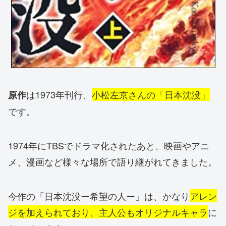
は1973年刊行、
小松左京さんの「日本沈没」
原作
です。
1974年にTBSでドラマ化されたあと、映画やアニ
メ、漫画など様々な場所で語り継がれてきました。
今作の「日本沈没ー希望の人ー」は、かなり
アレン
ジを加えられており、主人公もオリジナルキャラ
に