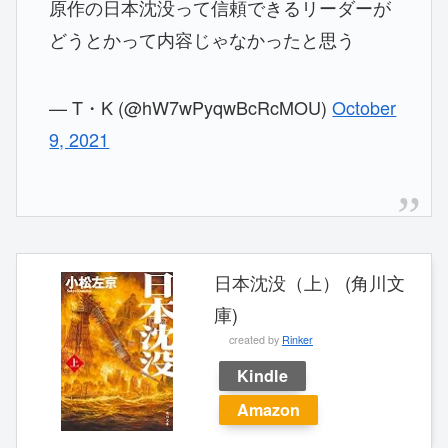
原作の日本沈没って信頼できるリーダーが
どうとかって内容じゃなかったと思う
— T・K (@hW7wPyqwBcRcMOU)
October
9, 2021
日本沈没（上） (角川文
庫)
created by
Rinker
Kindle
Amazon