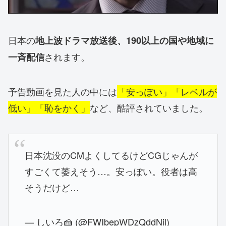
日本の
地上波ドラマ放送後、190以上の国や地域に
されます。
一斉配信
予告動画を見た人の中には
「安っぽい」「レベルが
低い」「恥をかく」
など、酷評されていました。
日本沈没のCMよくしてるけどCGじゃんが
すごくて萎えそう…。安っぽい。役者は高
そうだけど…
— しいろ🍰 (@FWIbepWDzQddNil)