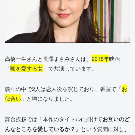
高橋一生さんと長澤まさみさんは、
2018年
映画
「
嘘を愛する女
」で共演しています。
映画の中で2人は恋人役を演じており、番宣で「
お
似合い
」と噂になりました。
舞台挨拶では「本作のタイトルに掛けて
お互いのど
」という質問に対し、
んなところを愛しているか？