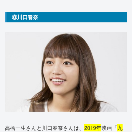
⑧川口春奈
高橋一生さんと川口春奈さんは、
2019年
映画「
九