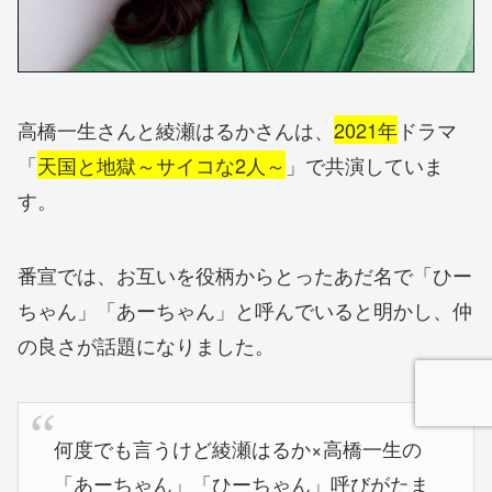
高橋一生さんと綾瀬はるかさんは、
2021年
ドラマ
「
天国と地獄～サイコな2人～
」で共演していま
す。
番宣では、お互いを役柄からとったあだ名で「ひー
ちゃん」「あーちゃん」と呼んでいると明かし、仲
の良さが話題になりました。
何度でも言うけど綾瀬はるか×高橋一生の
「あーちゃん」「ひーちゃん」呼びがたま