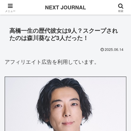
Once in a while
NEXT JOURNAL
メニュー
検索
高橋一生の歴代彼女は9人？スクープされ
たのは森川葵など3人だった！
2025.06.14
アフィリエイト広告を利用しています。