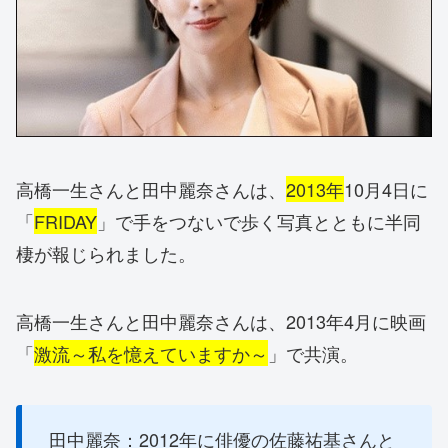
高橋一生さんと田中麗奈さんは、
2013年
10月4日に
「
FRIDAY
」で手をつないで歩く写真とともに半同
棲が報じられました。
高橋一生さんと田中麗奈さんは、2013年4月に映画
「
激流～私を憶えていますか～
」で共演。
田中麗奈：2012年に俳優の佐藤祐基さんと