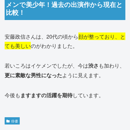
メンで美少年！過去の出演作から現在と
比較！
安藤政信さんは、20代の頃から
顔が整っており、と
ても美しい
のがわかりました。
若いころはイケメンでしたが、今は
も加わり、
渋さ
ように見えます。
更に素敵な男性になった
今後も
しています。
ますますの活躍を期待
俳優