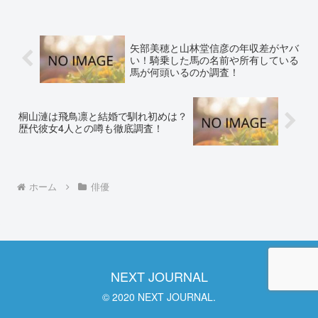
あります。今回は、山崎賢人さんの父親
が電通社員という噂と、...
矢部美穂と山林堂信彦の年収差がヤバ
い！騎乗した馬の名前や所有している
馬が何頭いるのか調査！
桐山漣は飛鳥凛と結婚で馴れ初めは？
歴代彼女4人との噂も徹底調査！
ホーム
俳優
NEXT JOURNAL
© 2020 NEXT JOURNAL.