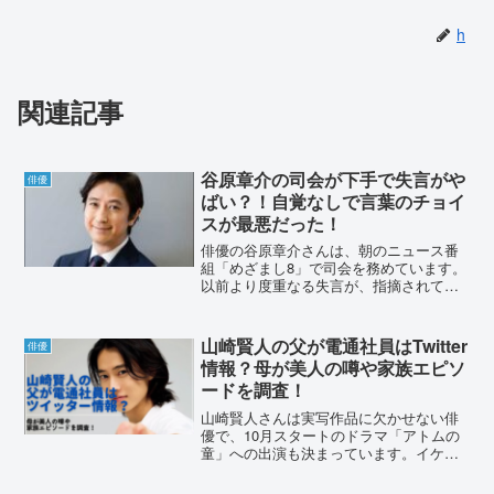
h
関連記事
谷原章介の司会が下手で失言がや
俳優
ばい？！自覚なしで言葉のチョイ
スが最悪だった！
俳優の谷原章介さんは、朝のニュース番
組「めざまし8」で司会を務めています。
以前より度重なる失言が、指摘されてい
ました。谷原章介さんはどんなコメント
をしたのでしょうか？詳しくまとめまし
た。谷原章介「めざまし8」の失言がやば
山崎賢人の父が電通社員はTwitter
俳優
い？！自覚なしで言葉...
情報？母が美人の噂や家族エピソ
ードを調査！
山崎賢人さんは実写作品に欠かせない俳
優で、10月スタートのドラマ「アトムの
童」への出演も決まっています。イケメ
ンで人気俳優の山崎賢人さんですが、家
族もすごい経歴を持っているという噂が