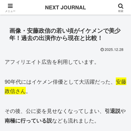
Once in a while
NEXT JOURNAL
メニュー
検索
画像・安藤政信の若い頃がイケメンで美少
年！過去の出演作から現在と比較！
2025.12.28
アフィリエイト広告を利用しています。
90年代にはイケメン俳優として大活躍だった、
安藤
政信さん
。
その後、公に姿を見せなくなってしまい、
や
引退説
なども流れました。
南極に行っている説