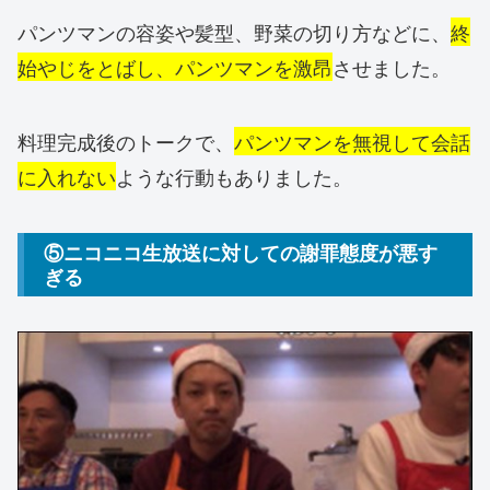
パンツマンの容姿や髪型、野菜の切り方などに、
終
始やじをとばし、パンツマンを激昂
させました。
料理完成後のトークで、
パンツマンを無視して会話
に入れない
ような行動もありました。
⑤ニコニコ生放送に対しての謝罪態度が悪す
ぎる