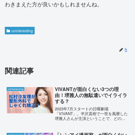
わきまえた方が良いかもしれませんね。
uninteresting
h
関連記事
VIVANTが面白くない3つの理
uninteresting
由！堺雅人の無駄遣いでイライラ
する？
2023年7月スタートの日曜劇場
「VIVANT」。半沢直樹で一世を風靡した
堺雅人さんが主演ということで、どのよ
うなドラマが完成したのか放送前から話
題となっていました。初回放送を迎え
「面白くない」「つまらない」といった
「レンアイ漫画家」が面白くない
uninteresting