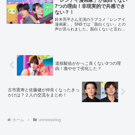
声がありました。不評な理...
7つの理由！非現実的で共感でき
ない？！
鈴木亮平さん主演のラブコメ「レンアイ
漫画家」。SNSでは「面白くない」との
声が見られました。面白くないと言われ
る理由は、何なのでしょうか？SNSの声
を拾い、原因をあげてみました。「レン
アイ漫画家」が面白くない7つの理由！非
現実的で共感できな...
道枝駿佑がかっこ良くない3つの理
由！激やせで劣化した？
古市憲寿と佐藤健が仲良くなったきっ
かけは？２人の交流をまとめ！
ホーム
uninteresting