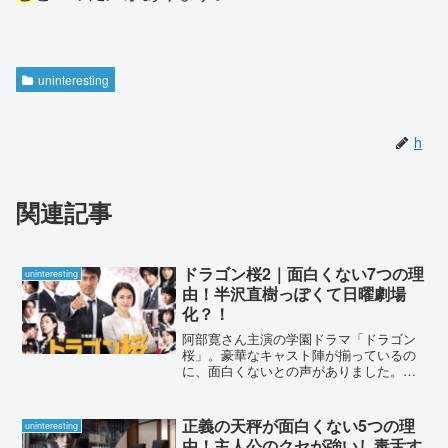
uninteresting
h
関連記事
ドラゴン桜2｜面白くない7つの理
uninteresting
由！半沢直樹っぽくて日曜劇場
化？！
阿部寛さん主演の学園ドラマ「ドラゴン
桜」。豪華なキャスト陣が揃っているの
に、面白くないとの声がありました。理
由は一体、なんでしょうか？SNSの声や
ストーリーから、原因を考察しました。
ドラゴン桜2｜面白くない7つの理由！半
正義の天秤が面白くない5つの理
uninteresting
沢直樹っぽくて日曜劇...
由！主人公のクセが強いし毒舌す