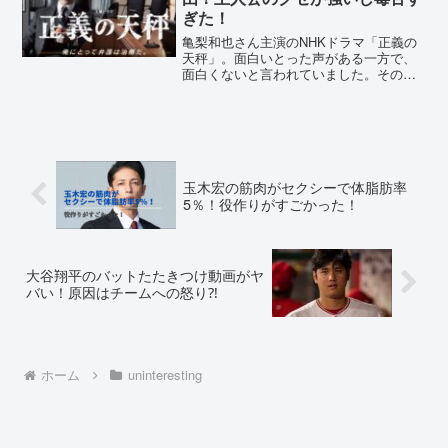
ぎた！
亀梨和也さん主演のNHKドラマ「正義の
天秤」。面白いとった声がある一方で、
面白くないと言われていました。その理
由は何でしょうか？原因を詳しく調査し
ました。正義の天秤が面白くない5つの理
由！主人公のクセが強いし毒舌すぎた！
亀梨和也さんがNHK...
玉木宏の筋肉がセクシーで体脂肪率
5％！役作りがすごかった！
大谷翔平のバットたたきつけ動画がヤ
バい！原因はチームへの怒り⁈
ホーム
uninteresting