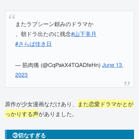
またラブシーン頼みのドラマか
、朝ドラ出たのに残念
#山下美月
#さらば佳き日
— 筋肉痛 (@CqPakX4TQADfeHn)
June 13,
2023
原作が少女漫画なだけあり、
また恋愛ドラマかとが
っかりする声
がありました。
③切なすぎる