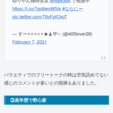
ゆりやん独特笑笑
@ABEMA
で視聴中
https://t.co/7go8wvWfVe
#ななにー
pic.twitter.com/T8vFpfCkoT
— すー⭐️⭐️⭐️⭐️⭐️★🗼💚✨ (@405lover28)
February 7, 2021
バラエティでのフリートークの時は空気読めてない
感じのコメントが多いとの指摘もありました。
③高学歴で野心家