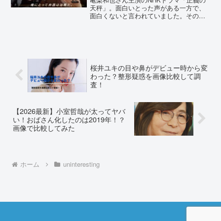
天秤」。面白いとった声がある一方で、
面白くないと言われていました。その理
由は何でしょうか？原因を詳しく調査し
ました。正義の天秤が面白くない5つの理
由！主人公のクセが強いし毒舌すぎた！
亀梨和也さんがNHK...
桜井ユキの目や鼻がデビュー時から変
わった？整形疑惑を画像比較して調
査！
【2026最新】小室哲哉が太ってヤバ
い！おばさん化したのは2019年！？
画像で比較してみた
ホーム
uninteresting