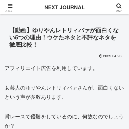
Once in a while
NEXT JOURNAL
メニュー
検索
【動画】ゆりやんレトリィバァが面白くな
い5つの理由！ウケたネタと不評なネタを
徹底比較！
2025.04.28
アフィリエイト広告を利用しています。
女芸人のゆりやんレトリィバァさんが、面白くない
という声が多数あります。
賞レースで優勝をしているのに、何故なのでしょう
か？