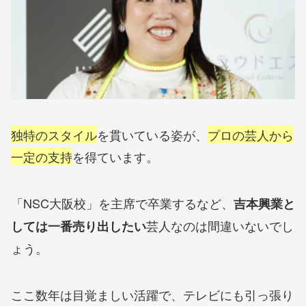
独特のスタイル
を貫いている姿が、
プロの芸人から
一定の支持
を得ています。
「NSC大阪校」を主席で卒業するなど、
吉本興業と
芸人なのは間違いないでし
しては一番売り出したい
ょう。
ここ数年は目覚ましい活躍で、テレビにも引っ張り