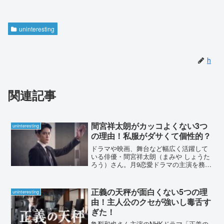
uninteresting
h
関連記事
間宮祥太朗がカッコよくない3つ
uninteresting
の理由！私服がダサくて個性的？
ドラマや映画、舞台など幅広く活躍して
いる俳優・間宮祥太朗（まみや しょうた
ろう）さん。月9恋愛ドラマの主演を務め
るなど、イケメン俳優として人気の高い
間宮祥太朗さんですが、一部では「カッ
コよくない」という声もあがっていま
正義の天秤が面白くない5つの理
uninteresting
す。そこで、間宮祥太朗...
由！主人公のクセが強いし毒舌す
ぎた！
亀梨和也さん主演のNHKドラマ「正義の