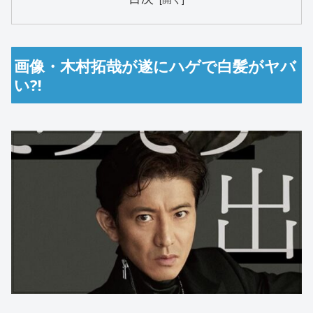
画像・木村拓哉が遂にハゲで白髪がヤバ
い⁈