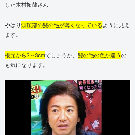
した木村拓哉さん。
やはり
頭頂部の髪の毛が薄くなっている
ように見え
ます。
根元から2～3cm
でしょうか、
髪の毛の色が違う
の
も気になります。