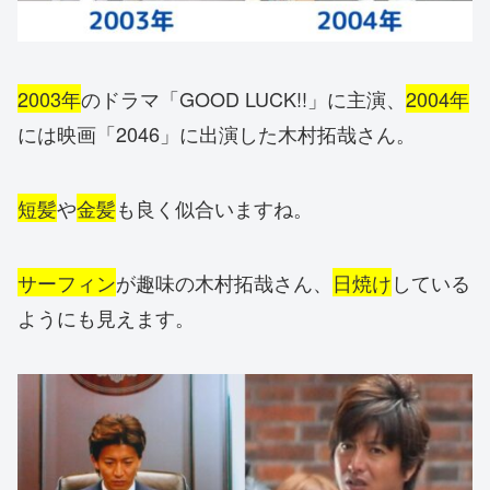
2003年
のドラマ「GOOD LUCK!!」に主演、
2004年
には映画「2046」に出演した木村拓哉さん。
短髪
や
金髪
も良く似合いますね。
サーフィン
が趣味の木村拓哉さん、
日焼け
している
ようにも見えます。