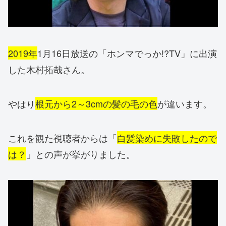
2019年
1月16日放送の「ホンマでっか!?TV」に出演
した木村拓哉さん。
やはり
根元から2～3cmの髪の毛の色
が違います。
これを観た視聴者からは「
白髪染めに失敗したので
は？
」との声が挙がりました。