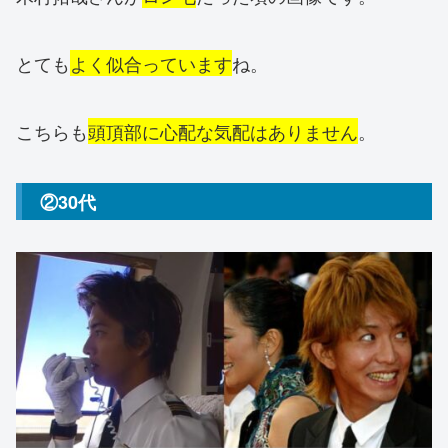
とても
よく似合っています
ね。
こちらも
頭頂部に心配な気配はありません
。
②30代