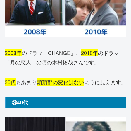
2008年
のドラマ「CHANGE」、
2010年
のドラマ
「月の恋人」の頃の木村拓哉さんです。
30代
もあまり
頭頂部の変化はない
ように見えます。
③40代