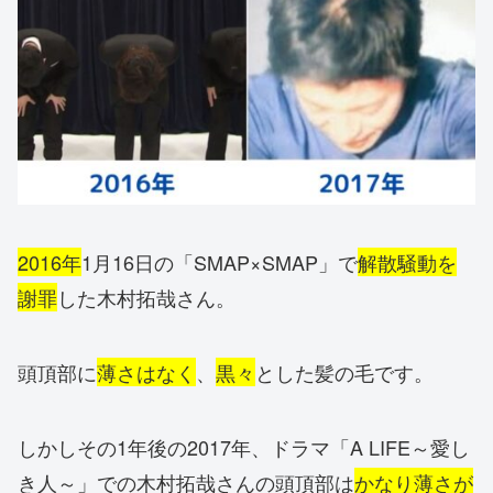
2016年
1月16日の「SMAP×SMAP」で
解散騒動を
謝罪
した木村拓哉さん。
頭頂部に
薄さはなく
、
黒々
とした髪の毛です。
しかしその1年後の2017年、ドラマ「A LIFE～愛し
き人～」での木村拓哉さんの頭頂部は
かなり薄さが