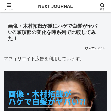
Once in a while
NEXT JOURNAL
メニュー
検索
画像・木村拓哉が遂にハゲで白髪がヤバ
い⁈頭頂部の変化を時系列で比較してみ
た！
2025.06.14
アフィリエイト広告を利用しています。