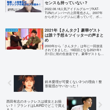
センスも持っていない？
2022.08.18人気アイドルグループKAT-
TUNのメンバーの上田竜也さん。2007年
からボクシングジムに通っていて、ボク
シングの実力がプロと話題になっていま
す。では実際のところ上田竜也さんのボ
クシングの実力はどのくらいなのでしょ
2021年【さんタク】豪華ゲスト
ジャニーズ
うか？...
は誰？予想＆ツイッターの声まと
め
2003年から「さんタク」は年に一回放送
されてきました。19回目となる2021年1
月1日に初の生放送です。豪華ゲストも出
演し3時間ノーカットで送られます。気に
なるゲストを予想しツイッターの声もま
とめました。2021年【さんタク】豪華ゲ
ストは...
鈴木愛理が可愛くない3つの理由！整
形疑惑がヤバかった！
西田有志のネックレスは彼女とお揃
い？！ブランドはLAIRDでどこで買え
る？