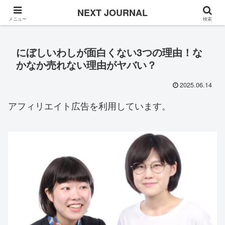
Once in a while
NEXT JOURNAL
メニュー
検索
にぼしいわしが面白くない3つの理由！な
かなか売れない理由がヤバい？
2025.06.14
アフィリエイト広告を利用しています。