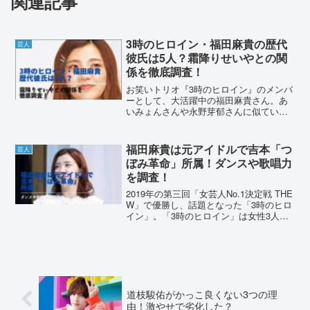
関連記事
3時のヒロイン・福田麻貴の歴代
芸人
彼氏は5人？霜降りせいやとの関
係を徹底調査！
お笑いトリオ『3時のヒロイン』のメンバ
ーとして、大活躍中の福田麻貴さん。あ
いみょんさんや永野芽郁さんに似ている
と言われ、恋の噂も絶えません。歴代の
彼氏や現在の恋愛状況について、徹底調
査しました。3時のヒロイン・福田麻貴の
福田麻貴は元アイドルで吉本「つ
芸人
歴代彼氏は5人？よし...
ぼみ革命」所属！ダンスや歌唱力
を調査！
2019年の第三回「女芸人No.1決定戦 THE
W」で優勝し、話題となった「3時のヒロ
イン」。「3時のヒロイン」は女性3人で
活動しており、福田麻貴さんはツッコミ
を担当しています。芸人になる前は、ア
イドルとして活動していたというから驚
きです...
道枝駿佑がかっこ良くない3つの理
由！激やせで劣化した？