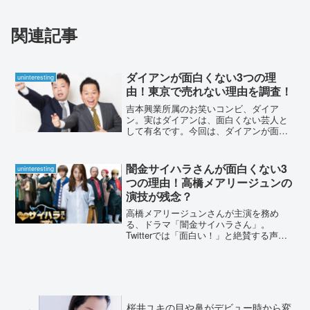
関連記事
ダイアンが面白くない3つの理
uninteresting
由！東京で売れない理由を調査！
吉本興業所属のお笑いコンビ、ダイア
ン。実はダイアンは、面白くない芸人と
して有名です。今回は、ダイアンが面白
くない理由と、東京で売れない理由を調
査していきます。ダイアンが面白くない3
つの理由！東京で売れない理由を調査！
闇金サイハラさんが面白くない3
uninteresting
2018年4月より、活動...
つの理由！高橋メアリージュンの
演技が残念？
高橋メアリージュンさんが主演を務め
る、ドラマ「闇金サイハラさん」。
Twitterでは「面白い！」と絶賛する声も
ありますが、中には「つまらない」「面
白くない」といった評価もありました。
「闇金サイハラさん」が面白くないと言
われている原因は何でし...
桜井ユキの目や鼻がデビュー時から変