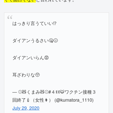
はっきり言うていい⁉️
ダイアンうるさい🤐😑
ダイアンいらん😡
耳ざわりな🥺
— ⚾🧸くまみ🧸⚾️#４ꉂꉂ🐯ワクチン接種３
回終了💉（女性👩） (@kumatora_1110)
July 29, 2020