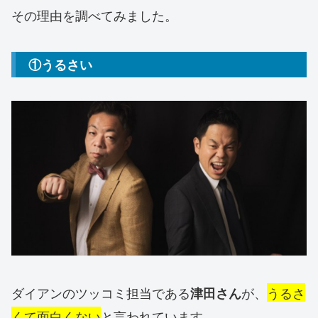
その理由を調べてみました。
①うるさい
ダイアンのツッコミ担当である
が、
うるさ
津田さん
くて面白くない
と言われています。