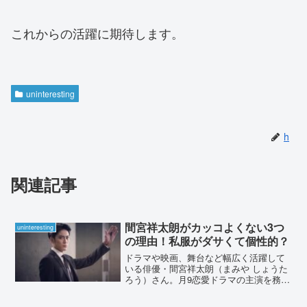
これからの活躍に期待します。
uninteresting
h
関連記事
間宮祥太朗がカッコよくない3つ
uninteresting
の理由！私服がダサくて個性的？
ドラマや映画、舞台など幅広く活躍して
いる俳優・間宮祥太朗（まみや しょうた
ろう）さん。月9恋愛ドラマの主演を務め
るなど、イケメン俳優として人気の高い
間宮祥太朗さんですが、一部では「カッ