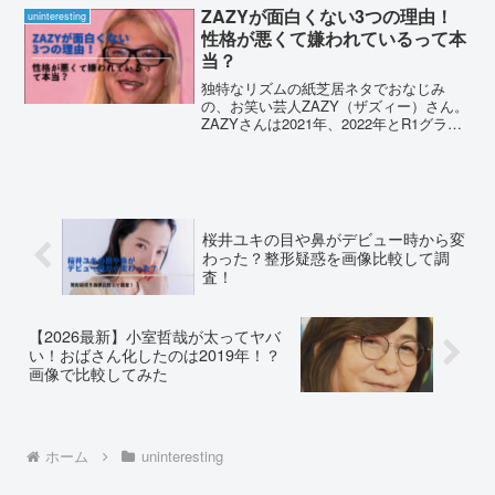
コよくない」という声もあがっていま
ZAZYが面白くない3つの理由！
uninteresting
す。そこで、間宮祥太朗...
性格が悪くて嫌われているって本
当？
独特なリズムの紙芝居ネタでおなじみ
の、お笑い芸人ZAZY（ザズィー）さん。
ZAZYさんは2021年、2022年とR1グラン
プリで高評価を得て準優勝しています。
一方で、ネット上では「面白くない」
「性格が悪い」という声もあります。今
回は、ZAZ...
桜井ユキの目や鼻がデビュー時から変
わった？整形疑惑を画像比較して調
査！
【2026最新】小室哲哉が太ってヤバ
い！おばさん化したのは2019年！？
画像で比較してみた
ホーム
uninteresting