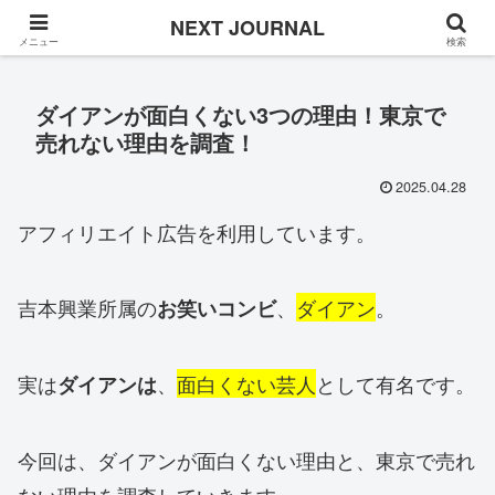
Once in a while
NEXT JOURNAL
メニュー
検索
ダイアンが面白くない3つの理由！東京で
売れない理由を調査！
2025.04.28
アフィリエイト広告を利用しています。
吉本興業所属の
、
ダイアン
。
お笑いコンビ
実は
、
面白くない芸人
として有名です。
ダイアンは
今回は、ダイアンが面白くない理由と、東京で売れ