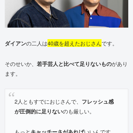
の二人は
40歳を超えたおじさん
です。
ダイアン
そのせいか、
があり
若手芸人と比べて足りないもの
ます。
2人ともすでにおじさんで、
フレッシュ感
のも厳しい。
が圧倒的に足りない
もっと
いいんです
キャッチーさがあれば