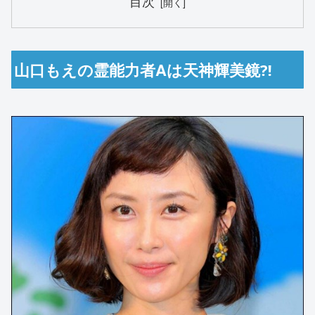
目次
山口もえの霊能力者Aは天神輝美鏡⁈