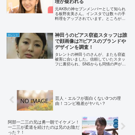
理が疑われる
元AKBの神セブンメンバーとして知られ
る板野友美さん。インスタでは数々の手
料理をアップされています。ところが家
事ヤロウの番組で料理の手際が悪く、イ
ンスタ投稿の料理も妹が作っているので
は？とまで言われていました。板野友美
神田うのピアス窃盗スタッフは誰
タレント
さんの料理の腕を調査し...
で顔画像は⁈ピアスのブランドや
デザインを調査！
タレントの神田うのさんが、またも窃盗
被害に合いました。信頼していたスタッ
フに裏切られ、SNSからも同情の声があ
がっています。ピアスを窃盗した、女性
スタッフMは誰なのか？名前や顔画像な
どを、調査しました。神田うのピアス窃
盗スタッフは誰で顔画像...
芸人・エルフが面白くない3つの理
由！コンビ格差がヤバい？
阿部一二三の兄は勇一朗でイケメン！
一二三が柔道を続けたのは兄のお陰だ
った？！