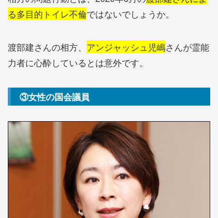
る多目的トイレ不倫
ではないでしょうか。
渡部建さんの相方、
アンジャッシュ児嶋
さんが霊能
力者に心酔しているとは意外です。
③女性の国会議員