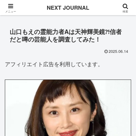
Once in a while
NEXT JOURNAL
メニュー
検索
山口もえの霊能力者Aは天神輝美鏡⁈信者
だと噂の芸能人を調査してみた！
2025.06.14
アフィリエイト広告を利用しています。