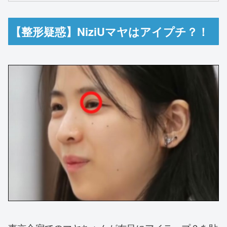
【整形疑惑】NiziUマヤはアイプチ？！