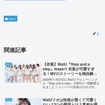
NiziU
h
関連記事
【衣装】NiziU『Step and a
NiziU
step』teaser1 衣装が可愛すぎ
る！MVのストーリーを独自解
釈！
2020年11月21日にNiziU デビューシング
ル『Step and a step』のMVが一部解禁さ
れました！メンバーの衣装がそれぞれ個
性的で可愛かったです。約20秒の動画に
詰め込まれた世界観について、独自に解
釈してみました。NiziU...
NiziUリオは性格が悪くて可愛く
NiziU
ない？3つの要因とは？真相を調