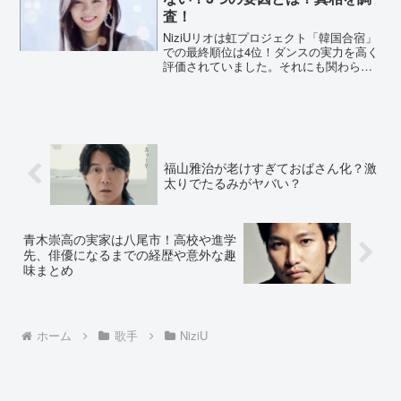
査！
NiziUリオは虹プロジェクト「韓国合宿」
での最終順位は4位！ダンスの実力を高く
評価されていました。それにも関わら
ず、リオは「性格が悪い」「可愛くな
い」などの声がありました。原因となっ
た要因や真相を調査しました。NiziUリオ
は性格が悪くて...
福山雅治が老けすぎておばさん化？激
太りでたるみがヤバい？
青木崇高の実家は八尾市！高校や進学
先、俳優になるまでの経歴や意外な趣
味まとめ
ホーム
歌手
NiziU