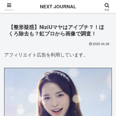
Once in a while
NEXT JOURNAL
メニュー
検索
【整形疑惑】NiziUマヤはアイプチ？！ほ
くろ除去も？虹プロから画像で調査！
2025.04.28
アフィリエイト広告を利用しています。