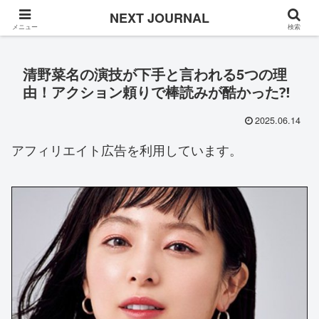
Once in a while
NEXT JOURNAL
メニュー
検索
清野菜名の演技が下手と言われる5つの理
由！アクション頼りで棒読みが酷かった⁈
2025.06.14
アフィリエイト広告を利用しています。