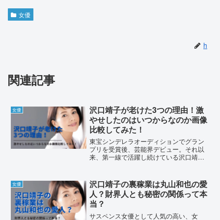
女優
h
関連記事
沢口靖子が老けた3つの理由！激
女優
やせしたのはいつからなのか画像
比較してみた！
東宝シンデレラオーディションでグラン
プリを受賞後、芸能界デビュー。それ以
来、第一線で活躍し続けている沢口靖子
さん。誰もが知る超有名女優の彼女です
が、ネットでは「老けた」という声がち
らほら。沢口靖子さんが老けた理由や、
沢口靖子の裏稼業は丸山和也の愛
女優
激痩せしたという噂の真相...
人？財界人とも秘密の関係って本
当？
サスペンス女優として人気の高い、女