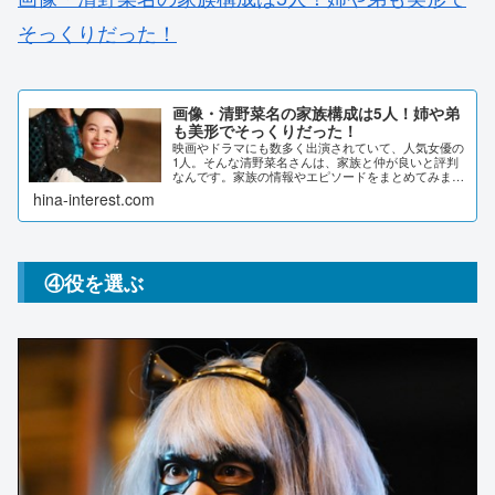
そっくりだった！
画像・清野菜名の家族構成は5人！姉や弟
も美形でそっくりだった！
映画やドラマにも数多く出演されていて、人気女優の
1人。そんな清野菜名さんは、家族と仲が良いと評判
なんです。家族の情報やエピソードをまとめてみまし
た。画像・清野菜名の家族構成は5人！清野菜名さん
hina-interest.com
は父・母・姉・弟の5人家族です。家族みんながと
に...
④役を選ぶ