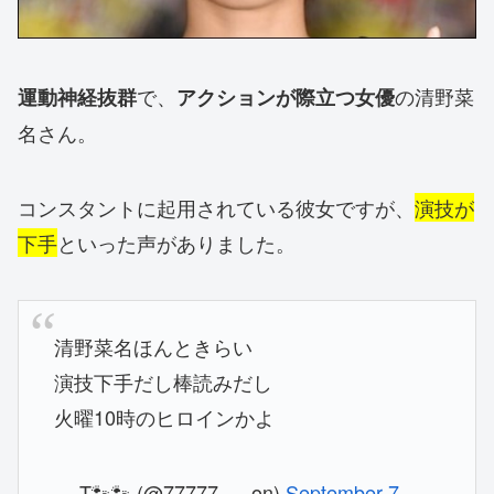
で、
の清野菜
運動神経抜群
アクションが際立つ女優
名さん。
コンスタントに起用されている彼女ですが、
演技が
下手
といった声がありました。
清野菜名ほんときらい
演技下手だし棒読みだし
火曜10時のヒロインかよ
— ︎T🐾🐾 (@77777___on)
September 7,