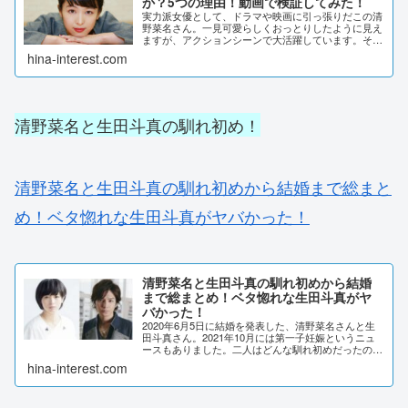
か？5つの理由！動画で検証してみた！
実力派女優として、ドラマや映画に引っ張りだこの清
野菜名さん。一見可愛らしくおっとりしたように見え
ますが、アクションシーンで大活躍しています。そん
な清野菜名さんの、運動神経が良い所以について調べ
hina-interest.com
てみました。清野菜名はなぜアクションが上手いの
か...
清野菜名と生田斗真の馴れ初め！
清野菜名と生田斗真の馴れ初めから結婚まで総まと
め！ベタ惚れな生田斗真がヤバかった！
清野菜名と生田斗真の馴れ初めから結婚
まで総まとめ！ベタ惚れな生田斗真がヤ
バかった！
2020年6月5日に結婚を発表した、清野菜名さんと生
田斗真さん。2021年10月には第一子妊娠というニュ
ースもありました。二人はどんな馴れ初めだったので
しょうか。また生田斗真さんのベタ惚れっぷりも調査
hina-interest.com
してみました。清野菜名と生田斗真の馴れ初...