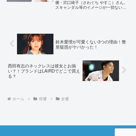
優・沢口靖子（さわぐち やすこ）さん。
スキャンダル等のイメージが一切ない沢
口靖子さんですが、ネット上では『裏稼
業』という怪しげな言葉が飛び交ってい
ます。そこで今回は、沢口靖子さんの裏
稼業と呼ばれる愛人関係の...
鈴木愛理が可愛くない3つの理由！整
形疑惑がヤバかった！
西田有志のネックレスは彼女とお揃
い？！ブランドはLAIRDでどこで買え
る？
ホーム
俳優
女優