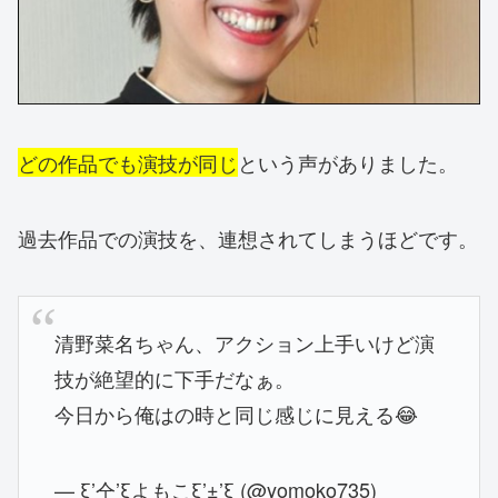
どの作品でも演技が同じ
という声がありました。
過去作品での演技を、連想されてしまうほどです。
清野菜名ちゃん、アクション上手いけど演
技が絶望的に下手だなぁ。
今日から俺はの時と同じ感じに見える😂
— ξ’仝’ξよもこξ’±’ξ (@yomoko735)