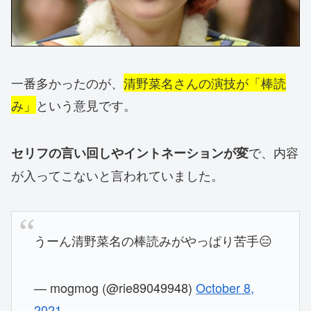
一番多かったのが、
清野菜名さんの演技が「棒読
み」
という意見です。
で、内容
セリフの言い回しやイントネーションが変
が入ってこないと言われていました。
うーん清野菜名の棒読みがやっぱり苦手😑
— mogmog (@rie89049948)
October 8,
2021