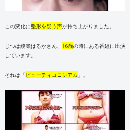
この変化に
整形を疑う声
が持ち上がりました。
じつは綾瀬はるかさん、
16歳
の時にある番組に出演
しています。
それは「
ビューティコロシアム
」。