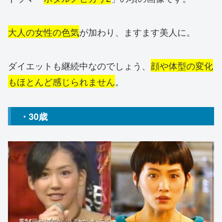
大人の女性の色気
が加わり、ますます美人に。
ダイエットも継続中なのでしょう、
顔や体型の変化
もほとんど感じられません
。
・30歳