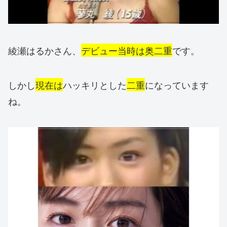
綾瀬はるかさん、
デビュー当時は奥二重
です。
しかし
現在は
ハッキリとした
二重
になっています
ね。