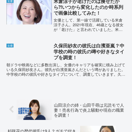
米倉涼子が老けたのは痩せたか
女優
ら⁈いつから変化したのか時系列
で画像比較してみた！
女優として、第一線で活躍している米倉
涼子さん。2021年現在、46歳となる彼女
が「老けた」と言われていました。米倉
涼子さんが老けて見られる原因はなんで
しょうか？いつ頃変化があったのか詳し
く調査していきます。米倉涼子が老けた
久保田紗友の彼氏は白濱亜嵐？中
女優
のは痩せたから⁈女...
学校の時の彼氏の噂や好きなタイ
プを調査！
朝ドラや映画などに多数出演し、女優のキャリアを確実に積み上げて
いる久保田紗友さん。彼氏が白濱亜嵐さんだという噂がありました。
中学校の時の彼氏や好きなタイプについて、調査していきます。久保
田紗友の彼氏は白濱亜嵐？白濱亜嵐はEXILE兼GENE...
山田涼介の姉・山田千尋は元読モで人
妻！売名行為で炎上騒動や現在の職業
を調査！
杉咲花の歴代彼氏は9人？ガチで付き