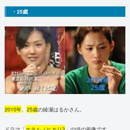
・25歳
2010年
、
25歳
の綾瀬はるかさん。
ドラマ「
ホタルノヒカリ2
」の頃の画像です。