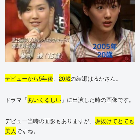
デビューから5年後
、
20歳
の綾瀬はるかさん。
ドラマ「
あいくるしい
」に出演した時の画像です。
デビュー当時の面影もありますが、
垢抜けてとても
美人
ですね。