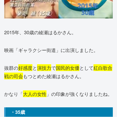
2015年、30歳の綾瀬はるかさん。
映画「ギャラクシー街道」に出演しました。
抜群の
好感度
と
演技力
で
国民的女優
として
紅白歌合
戦の司会
もつとめた綾瀬はるかさん。
かなり「
大人の女性
」の印象が強くなりましたね。
・35歳