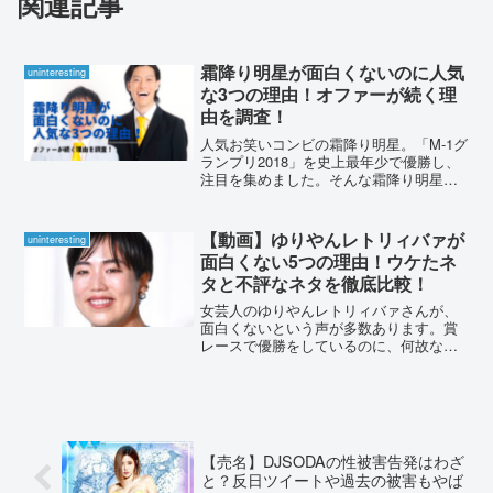
関連記事
霜降り明星が面白くないのに人気
uninteresting
な3つの理由！オファーが続く理
由を調査！
人気お笑いコンビの霜降り明星。「M-1グ
ランプリ2018」を史上最年少で優勝し、
注目を集めました。そんな霜降り明星で
すが、一部では“面白くない”と言われてい
るのをご存じでしょうか？今回はそんな
霜降り明星の、“面白くない”と言われなが
【動画】ゆりやんレトリィバァが
uninteresting
らも人気...
面白くない5つの理由！ウケたネ
タと不評なネタを徹底比較！
女芸人のゆりやんレトリィバァさんが、
面白くないという声が多数あります。賞
レースで優勝をしているのに、何故なの
でしょうか？ウケたネタと不評なネタを
比較して、理由を調査しました。ゆりや
んレトリィバァが面白くない5つの理由！
ゆりやんレトリィバァさ...
【売名】DJSODAの性被害告発はわざ
と？反日ツイートや過去の被害もやば