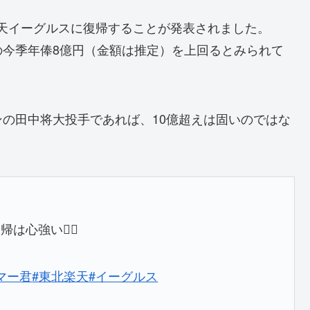
に楽天イーグルスに復帰することが発表されました。
の今季年俸8億円（金額は推定）を上回るとみられて
の田中将大投手であれば、10億超えは固いのではな
心強い🙆‍♂️
マー君
#東北楽天
#イーグルス