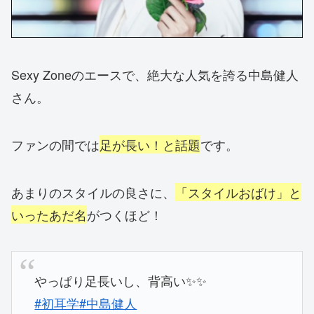
Sexy Zoneのエースで、絶大な人気を誇る中島健人
さん。
ファンの間では
足が長い！と話題
です。
あまりのスタイルの良さに、
「スタイルおばけ」と
いったあだ名
がつくほど！
やっぱり足長いし、背高い✨✨
#初耳学
#中島健人