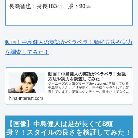
長瀬智也：身長183㎝、股下90㎝
動画！中島健人の英語がペラペラ！勉強方法や実力
を調査してみた！
動画！中島健人の英語がペラペラ！勉強
方法や実力を調査してみた！
ジャニーズの人気グループSexy Zoneに所属している
中島健人さん。ノリが良く、王子様キャラとしても定
着しています。愛称はケンティー。歌手だけでなく、
バラエティや俳優でも活躍していますが、実は英語が
hina-interest.com
ペラペラだとご存知でしたか？今回は、中島...
【画像】中島健人は足が長くて8頭
身？！スタイルの良さを検証してみた！