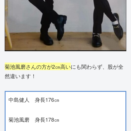
菊池風磨さんの方が2㎝高い
にも関わらず、股が全
然違います！
中島健人 身長176㎝
菊池風磨 身長178㎝