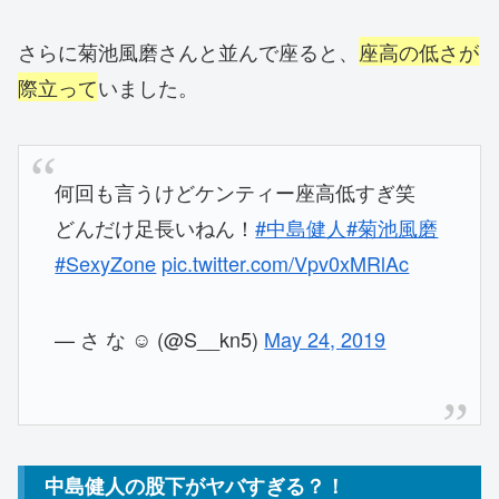
さらに菊池風磨さんと並んで座ると、
座高の低さが
際立って
いました。
何回も言うけどケンティー座高低すぎ笑
どんだけ足長いねん！
#中島健人
#菊池風磨
#SexyZone
pic.twitter.com/Vpv0xMRlAc
— さ な ☺︎ (@S__kn5)
May 24, 2019
中島健人の股下がヤバすぎる？！