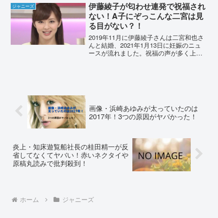
本当の性格について調査しました。亀梨
伊藤綾子が匂わせ連発で祝福され
ジャニーズ
和也が嫌われる3つ...
ない！A子にぞっこんな二宮は見
る目がない？！
2019年11月に伊藤綾子さんは二宮和也さ
んと結婚、2021年1月13日に妊娠のニュ
ースが流れました。祝福の声が多く上が
る一方で、残念な声も多く目にしまし
た。その理由をまとめました。伊藤綾子
が匂わせ連発で祝福されない！伊藤綾子
さんは元フリー...
画像・浜崎あゆみが太っていたのは
2017年！3つの原因がヤバかった！
炎上・知床遊覧船社長の桂田精一が反
省してなくてヤバい！赤いネクタイや
原稿丸読みで批判殺到！
ホーム
ジャニーズ