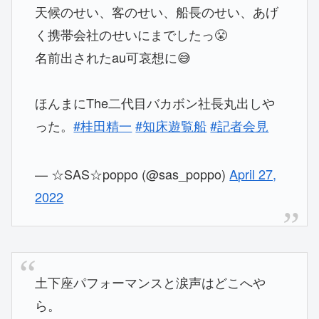
天候のせい、客のせい、船長のせい、あげ
く携帯会社のせいにまでしたっ😤
名前出されたau可哀想に😅
ほんまにThe二代目バカボン社長丸出しや
った。
#桂田精一
#知床遊覧船
#記者会見
— ☆SAS☆poppo (@sas_poppo)
April 27,
2022
土下座パフォーマンスと涙声はどこへや
ら。