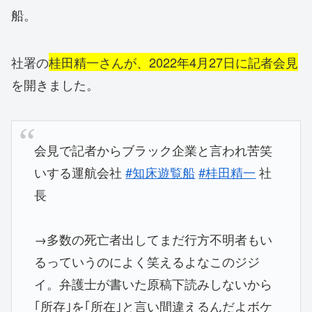
船。
社署の
桂田精一さんが、2022年4月27日に記者会見
を開きました。
会見で記者からブラック企業と言われ苦笑
いする運航会社
#知床遊覧船
#桂田精一
社
長
→多数の死亡者出してまだ行方不明者もい
るっていうのによく笑えるよなこのジジ
イ。弁護士が書いた原稿下読みしないから
｢所存｣を｢所在｣と言い間違えるんだよボケ