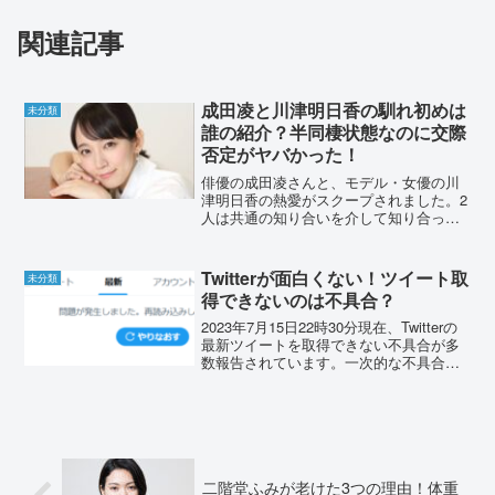
関連記事
成田凌と川津明日香の馴れ初めは
未分類
誰の紹介？半同棲状態なのに交際
否定がヤバかった！
俳優の成田凌さんと、モデル・女優の川
津明日香の熱愛がスクープされました。2
人は共通の知り合いを介して知り合った
のだとか。一体誰の紹介だったのでしょ
うか？また文春に直撃取材された時の成
田凌さんのコメントに、SNSでは様々な
Twitterが面白くない！ツイート取
未分類
声があがっています。...
得できないのは不具合？
2023年7月15日22時30分現在、Twitterの
最新ツイートを取得できない不具合が多
数報告されています。一次的な不具合な
のか、イーロンマスク氏の策略なのか…
現在の状況をまとめました。Twitterが面
白くない！2023年7月15日土曜...
二階堂ふみが老けた3つの理由！体重