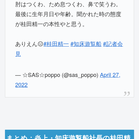
肘はつくわ、ため息つくわ、鼻で笑うわ。
最後に生年月日や年齢。聞かれた時の態度
が桂田精一の本性やと思う。
ありえん😑
#桂田精一
#知床遊覧船
#記者会
見
— ☆SAS☆poppo (@sas_poppo)
April 27,
2022
まとめ：炎上・知床遊覧船社長の桂田精