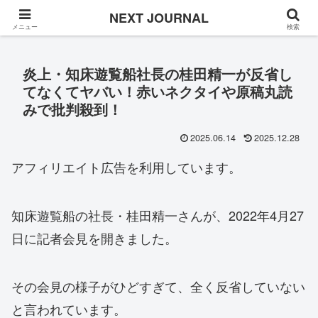
Once in a while
NEXT JOURNAL
メニュー
検索
炎上・知床遊覧船社長の桂田精一が反省し
てなくてヤバい！赤いネクタイや原稿丸読
みで批判殺到！
2025.06.14
2025.12.28
アフィリエイト広告を利用しています。
知床遊覧船の社長・桂田精一さんが、2022年4月27
日に記者会見を開きました。
その会見の様子がひどすぎて、全く反省していない
と言われています。