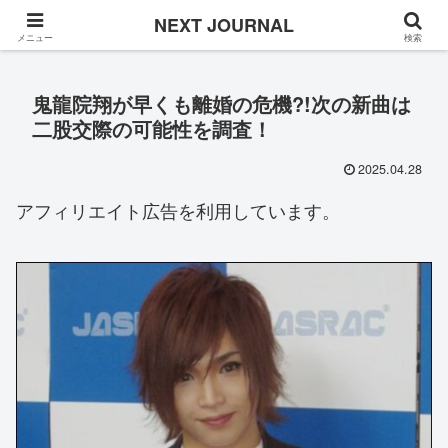
Once in a while
NEXT JOURNAL
メニュー
検索
鬼龍院翔が早くも離婚の危機?!次の新曲は
二股交際の可能性を調査！
2025.04.28
アフィリエイト広告を利用しています。