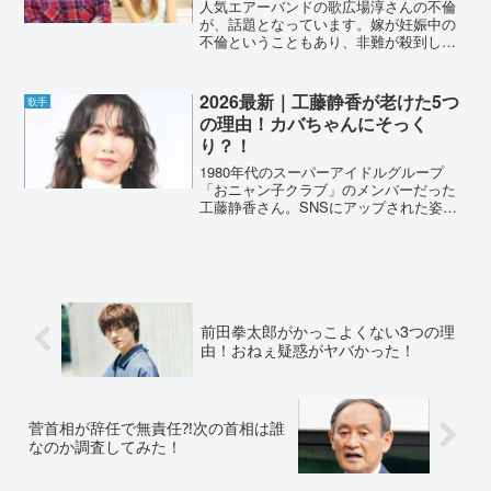
人気エアーバンドの歌広場淳さんの不倫
が、話題となっています。嫁が妊娠中の
不倫ということもあり、非難が殺到して
いました。離婚の可能性はあるのか？ま
た活動自粛から、ゴールデンボンバー解
散の可能性も調査しました。歌広場淳は
2026最新｜工藤静香が老けた5つ
歌手
嫁(黒崎エリカ)と離婚確...
の理由！カバちゃんにそっく
り？！
1980年代のスーパーアイドルグループ
「おニャン子クラブ」のメンバーだった
工藤静香さん。SNSにアップされた姿
が、老けすぎてヤバいとの声がありまし
た。2021年4月に51歳となった、工藤静
香さん。老けすぎと言われる理由は、な
んでしょうか。理...
前田拳太郎がかっこよくない3つの理
由！おねぇ疑惑がヤバかった！
菅首相が辞任で無責任⁈次の首相は誰
なのか調査してみた！