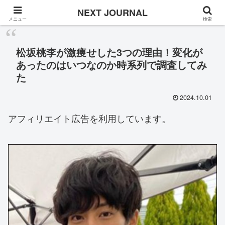
Once in a while
NEXT JOURNAL
メニュー
検索
松坂桃李が激痩せした3つの理由！変化が
あったのはいつなのか時系列で調査してみ
た
2024.10.01
アフィリエイト広告を利用しています。