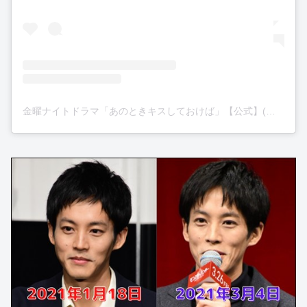
金曜ナイトドラマ「あのときキスしておけば」【公式】(@anokiss2021)がシェアした投稿