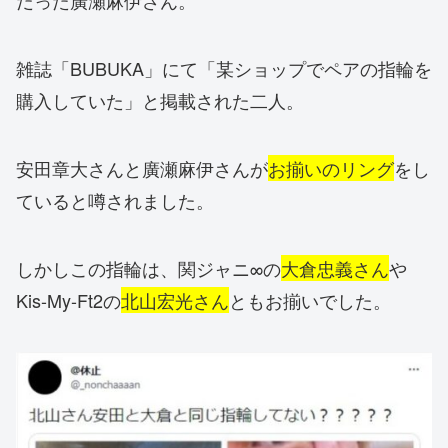
だった廣瀬麻伊さん。
雑誌「BUBUKA」にて「某ショップでペアの指輪を
購入していた」と掲載された二人。
安田章大さんと廣瀬麻伊さんが
お揃いのリング
をし
ていると噂されました。
しかしこの指輪は、関ジャニ∞の
大倉忠義さん
や
Kis-My-Ft2の
北山宏光さん
ともお揃いでした。