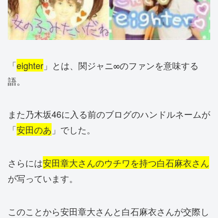
「
eighter
」とは、関ジャニ∞のファンを意味する
語。
また乃木坂46に入る前のブログのハンドルネームが
「
安田のあ
」でした。
さらには
安田章大さんのウチワを持つ白石麻衣さん
が写っています。
このことから安田章大さんと白石麻衣さんが交際し