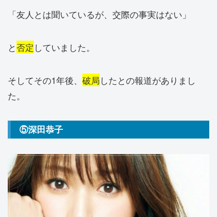
「友人とは聞いているが、交際の事実はない」
と
否定
していました。
そしてその1年後、
破局
したとの報道がありまし
た。
⑤深田恭子