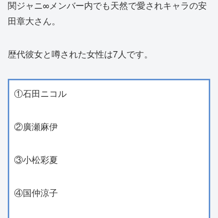
関ジャニ∞メンバー内でも天然で愛されキャラの安
田章大さん。
歴代彼女と噂された女性は7人です。
①石田ニコル
②廣瀬麻伊
③小松彩夏
④国仲涼子