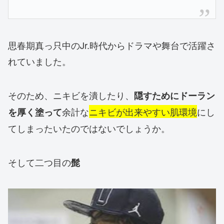
思春期真っ只中のJr.時代からドラマや舞台で活躍さ
れていました。
そのため、ニキビを潰したり、
隠すためにドーラン
余
計な
ニキビが出来やすい肌環境
にし
を厚く塗って
てしまったいたのではないでし
ょうか。
そして二つ目の
髭