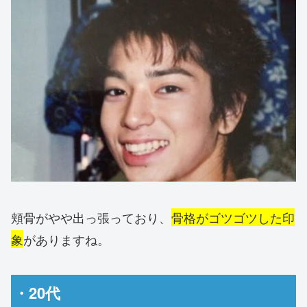
頬骨がやや出っ張っており、
骨格がゴツゴツした印
象
がありますね。
・20代