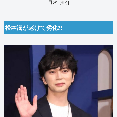
目次
松本潤が老けて劣化⁈