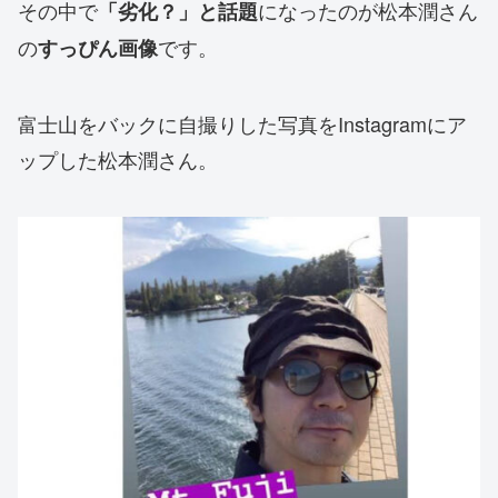
その中で
になったのが松本潤さん
「劣化？」と話題
の
です。
すっぴん画像
富士山をバックに自撮りした写真をInstagramにア
ップし
た松本潤さん。