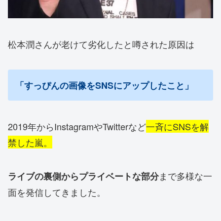
松本潤さんが老けて劣化したと噂された原因は
「すっぴんの画像を
SNSにアップしたこと」
2019年からInstagramやTwitterなど
一斉にS
NSを解
禁した嵐。
まで多様な一
ライブの裏側からプライベートな部分
面を発信してき
ました。