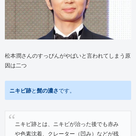
松本潤さんのすっぴんがやばいと言われてしまう原
因は二つ
と
です。
ニキビ跡
髭の濃さ
ニキビ跡とは、ニキビが治った後でも赤み
や色素沈着、クレーター
（凹み）などが残