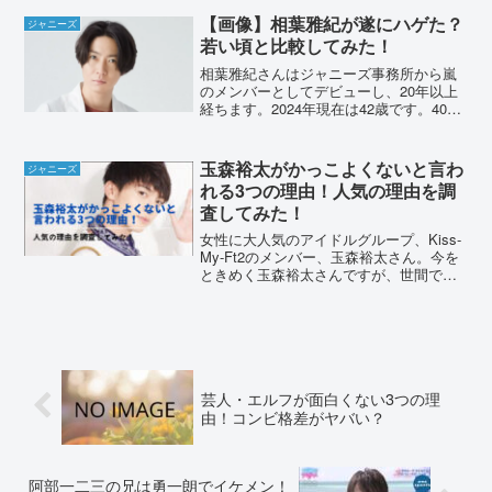
【画像】相葉雅紀が遂にハゲた？
ジャニーズ
若い頃と比較してみた！
相葉雅紀さんはジャニーズ事務所から嵐
のメンバーとしてデビューし、20年以上
経ちます。2024年現在は42歳です。40歳
を超え相葉雅紀さんも遂に禿げたので
は？と言われていました。実際のところ
どうなのでしょうか？若い頃と画像比較
玉森裕太がかっこよくないと言わ
ジャニーズ
して検証していき...
れる3つの理由！人気の理由を調
査してみた！
女性に大人気のアイドルグループ、Kiss-
My-Ft2のメンバー、玉森裕太さん。今を
ときめく玉森裕太さんですが、世間では
かっこよくないと噂されているようで
す。どんなところがかっこよくないの
か、人気の理由は何なのか調べてみたい
と思います。玉森...
芸人・エルフが面白くない3つの理
由！コンビ格差がヤバい？
阿部一二三の兄は勇一朗でイケメン！