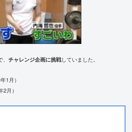
』で、
していました。
チャレンジ企画に挑戦
3年1月）
年2月）