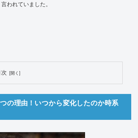
⁈と言われていました。
？
目次
た3つの理由！いつから変化したのか時系