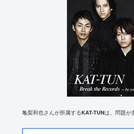
亀梨和也さんが所属する
は、問題が
KAT-TUN