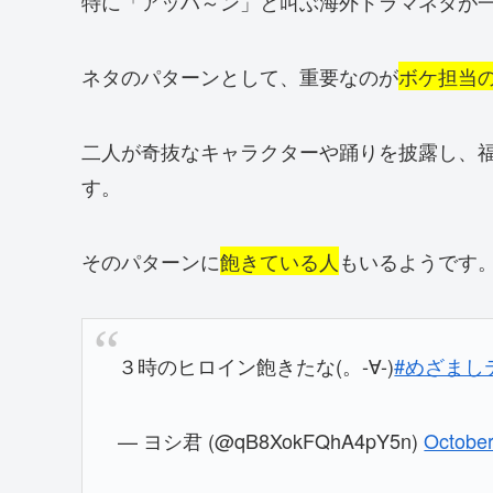
特に「アッハ～ン」と叫ぶ海外ドラマネタが
ネタのパターンとして、重要なのが
ボケ担当
二人が奇抜なキャラクターや踊りを披露し、
す。
そのパターンに
飽きている人
もいるようです
３時のヒロイン飽きたな(。-∀-)
#めざまし
— ヨシ君 (@qB8XokFQhA4pY5n)
October