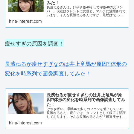
みた！
長濱ねるさんは、けやき坂46そして欅坂46の元メン
バー。現在はタレントに女優と、マルチに活躍されて
います。そんな長濱ねるさんですが、最近は“とって
も痩せた！”と話題になっているんです。アイドル〜
hina-interest.com
卒業〜タレント・女優と進化して行く中で、彼女に...
痩せすぎの原因を調査！
長濱ねるが痩せすぎなのは井上竜馬が原因⁈体形の
変化を時系列で画像調査してみた！
長濱ねるが痩せすぎなのは井上竜馬が原
因⁈体形の変化を時系列で画像調査してみ
た！
けやき坂46、欅坂46で多くのファンを魅了していた
長濱ねるさん。現在では、タレントとして幅広く活躍
しております。そんな長濱ねるさんが「最近痩せす
ぎ」などの声が多く上がっていました。長濱ねるさん
hina-interest.com
が痩せすぎた原因を調査していきます。長濱ねるが
痩...