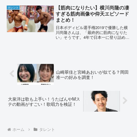
観や完成予定日を調査してみました。香
取慎吾が総額20億円の土地を購入2022年
【筋肉になりたい】横川尚隆の凄
タレント
4月28日...
すぎる筋肉画像や仰天エピソード
まとめ！
日本ボディビル選手権2019で優勝した横
川尚隆さんは、「最終的に筋肉になりた
い」そうです。4年で日本一に登り詰めた
凄すぎる筋肉の画像や、テレビでのおバ
カなエピソードをまとめました。横川尚
隆は筋肉になりたい？！テレビでの仰天
エピソードまとめ①...
山崎翠佳と宮崎あおいが似てる？岡田
准一の好みを調査！
大泉洋は歌も上手い！うたばんやMス
テの動画がすごい！歌唱力を検証！
ホーム
タレント