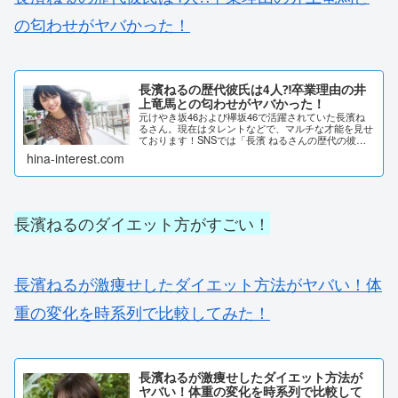
の匂わせがヤバかった！
長濱ねるの歴代彼氏は4人⁈卒業理由の井
上竜馬との匂わせがヤバかった！
元けやき坂46および欅坂46で活躍されていた長濱ね
るさん。現在はタレントなどで、マルチな才能を見せ
ております！SNSでは「長濱 ねるさんの歴代の彼氏
がイケメンすぎる！」との声が上がっていました。そ
hina-interest.com
んな長濱 ねるさんの歴代の彼氏を調査してみま...
長濱ねるのダイエット方がすごい！
長濱ねるが激痩せしたダイエット方法がヤバい！体
重の変化を時系列で比較してみた！
長濱ねるが激痩せしたダイエット方法が
ヤバい！体重の変化を時系列で比較して