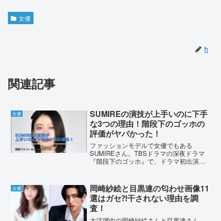
女優
h
関連記事
SUMIREの演技が上手いのに下手
女優
な3つの理由！階段下のゴッホの
評価がヤバかった！
ファッションモデルで女優でもある
SUMIREさん。TBSドラマの深夜ドラマ
『階段下のゴッホ』で、ドラマ初出演を
務めて話題です。ですが、SUMIREさん
の演技が上手いのに下手とも言われてい
ます。SUMIREさんの演技が下手と言わ
岡崎紗絵と目黒連の匂わせ画像11
女優
れる理由はなん...
選はガセ⁈干されない理由を調
査！
大活躍中の岡崎紗絵さんと目黒連さん。