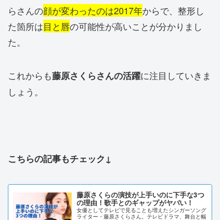
らさんの
顔が変わったのは2017年
からで、整形し
た箇所は
目と唇
の可能性が高いことが分かりまし
た。
これからも
に注目していきま
藤原さくらさんの活躍
しょう。
こちらの記事もチェック↓
藤原さくらの演技が上手いのに下手な3つ
の理由！歌手とのギャップがヤバい！
女優としてテレビで見ることも増えたシンガーソング
ライター・藤原さくらさん。テレビドラマ、舞台と幅