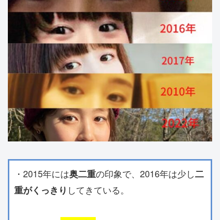
・2015年には
の印象で、2016年は少し
奥二重
二
してきている。
重がくっきり