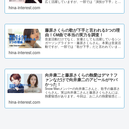
広く活躍していますが、一部では「演技が下手」と言
われています。そこで今回は、藤原さくらさんの演技
hina-interest.com
が上手いのに下手と言われる理由について調査して
み...
藤原さくらの歌が下手と言われる3つの理
由！CM曲で本当の実力を調査！
音楽活動だけでなく、女優としても活躍しているシン
ガーソングライター・藤原さくらさん。本業は音楽活
動ですが、一部では「歌が下手」だと言われていま
す。そこで今回は、藤原さくらさんの歌が「下手」と
hina-interest.com
言われる理由について調査してみました。藤原さくら
の...
向井康二と藤原さくらの熱愛はデマ？フ
ァンなだけで向井康二のアピールがヤバ
かった！
Snow Manメンバーの向井康二さんと、歌手の藤原さ
くらさん。実は向井康二さんと藤原さくらさんには、
熱愛疑惑があります。今回は、お二人の熱愛疑惑と向
井康二さんのアピールについて調べていきます。向井
hina-interest.com
康二と藤原さくらの熱愛はデマ？芸能界の第一...