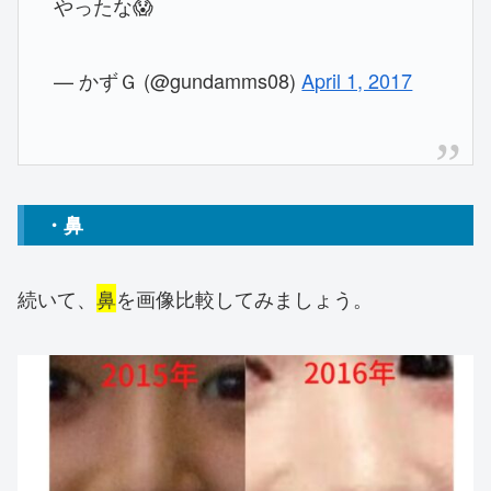
やったな😱
— かずＧ (@gundamms08)
April 1, 2017
・鼻
続いて、
鼻
を画像比較してみましょう。