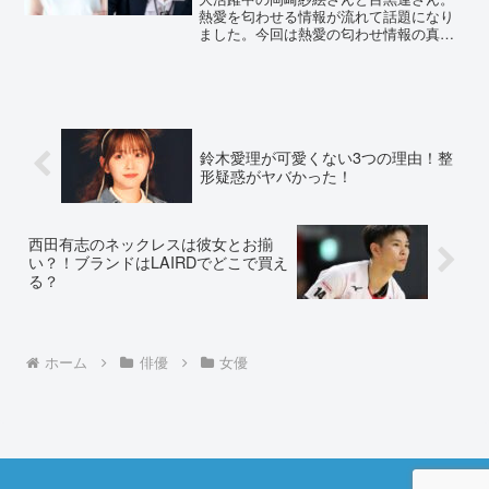
熱愛を匂わせる情報が流れて話題になり
ました。今回は熱愛の匂わせ情報の真偽
について調査していきたいと思います。
岡崎紗絵と目黒連の匂わせ画像11選はガ
セ⁈二人の匂わせ情報は全部で11個あり
ました。そこから二人...
鈴木愛理が可愛くない3つの理由！整
形疑惑がヤバかった！
西田有志のネックレスは彼女とお揃
い？！ブランドはLAIRDでどこで買え
る？
ホーム
俳優
女優