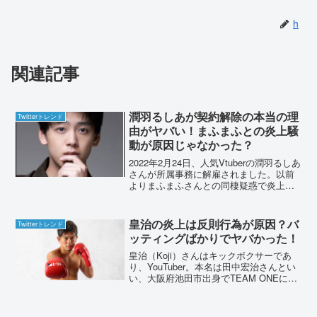
h
関連記事
潤羽るしあが契約解除の本当の理
Twitterトレンド
由がヤバい！まふまふとの炎上騒
動が原因じゃなかった？
2022年2月24日、人気Vtuberの潤羽るしあ
さんが所属事務に解雇されました。以前
よりまふまふさんとの同棲疑惑で炎上し
ていましたが、解雇の理由は他にありま
す。原因を詳しくまとめました。潤羽る
しあが契約解除の本当の理由がヤバい！
皇治の炎上は反則行為が原因？バ
Twitterトレンド
まふまふと...
ッティングばかりでヤバかった！
皇治（Koji）さんはキックボクサーであ
り、YouTuber。本名は田中宏治さんとい
い、大阪府池田市出身でTEAM ONEに所
属しています。キックボクシングの戦績
は、総試合数52試合で31勝（うち10KO勝
ち）、18敗、引き分けが2回、無効...