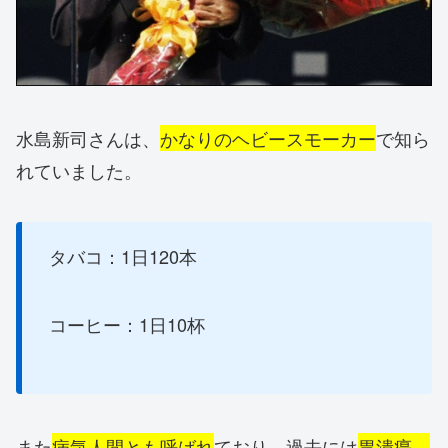
水島新司さんは、
かなりのヘビースモーカー
で知ら
れていました。
タバコ：1日120本
コーヒー：1日10杯
また
病気人間とも呼ばれ
ており、過去には
胃潰瘍、