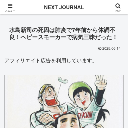
Once in a while
NEXT JOURNAL
メニュー
検索
水島新司の死因は肺炎で7年前から体調不
良！ヘビースモーカーで病気三昧だった！
2025.06.14
アフィリエイト広告を利用しています。