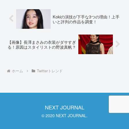
Kokiの演技が下手な3つの理由！上手
いと評判の作品を調査！
【画像】長澤まさみの衣装がダサすぎ
る！原因はスタイリストの野波真帆？
ホーム
Twitterトレンド
NEXT JOURNAL
© 2020 NEXT JOURNAL.