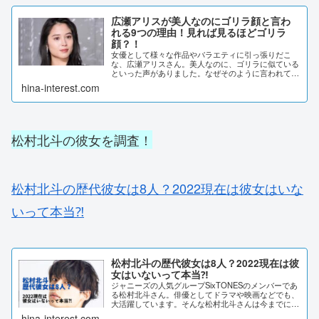
広瀬アリスが美人なのにゴリラ顔と言わ
れる9つの理由！見れば見るほどゴリラ
顔？！
女優として様々な作品やバラエティに引っ張りだこ
な、広瀬アリスさん。美人なのに、ゴリラに似ている
といった声がありました。なぜそのように言われてい
るのか、理由を調査しました。広瀬アリスが美人なの
hina-interest.com
にゴリラ顔と言われる9つの理由！見れば見るほどゴ
リ...
松村北斗の彼女を調査！
松村北斗の歴代彼女は8人？2022現在は彼女はいな
いって本当⁈
松村北斗の歴代彼女は8人？2022現在は彼
女はいないって本当⁈
ジャニーズの人気グループSixTONESのメンバーであ
る松村北斗さん。俳優としてドラマや映画などでも、
大活躍しています。そんな松村北斗さんは今までに、
数々の芸能人との熱愛が噂されてきました。歴代の彼
hina-interest.com