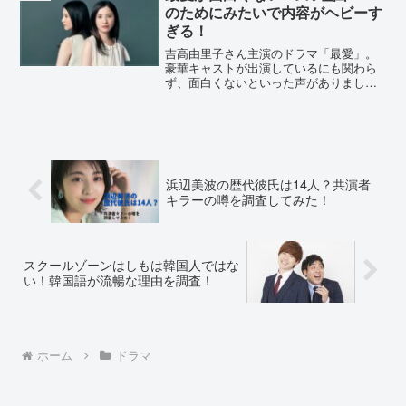
とがってる笑った😂...
のためにみたいで内容がヘビーす
ぎる！
吉高由里子さん主演のドラマ「最愛」。
豪華キャストが出演しているにも関わら
ず、面白くないといった声がありまし
た。理由はなんでしょうか？SNSの声な
どから、理由を詳しく調査しました。最
愛が面白くない5つの理由！Nのためにみ
たいで内容がヘビーすぎ...
浜辺美波の歴代彼氏は14人？共演者
キラーの噂を調査してみた！
スクールゾーンはしもは韓国人ではな
い！韓国語が流暢な理由を調査！
ホーム
ドラマ