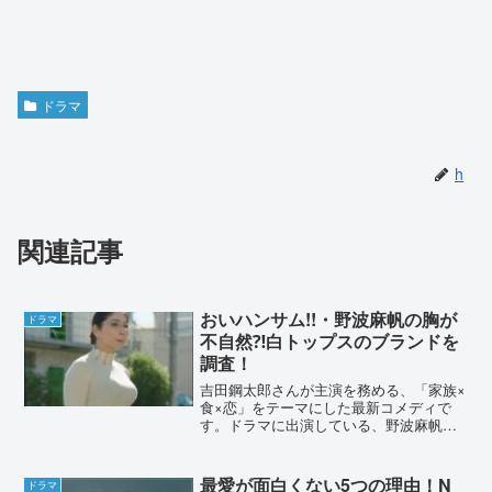
ドラマ
h
関連記事
おいハンサム!!・野波麻帆の胸が
ドラマ
不自然⁈白トップスのブランドを
調査！
吉田鋼太郎さんが主演を務める、「家族×
食×恋」をテーマにした最新コメディで
す。ドラマに出演している、野波麻帆の
胸に注目が集まっていました。その理由
を詳しくまとめていきます。おいハンサ
ム!!・野波麻帆の胸が不自然⁈胸めっちゃ
最愛が面白くない5つの理由！N
ドラマ