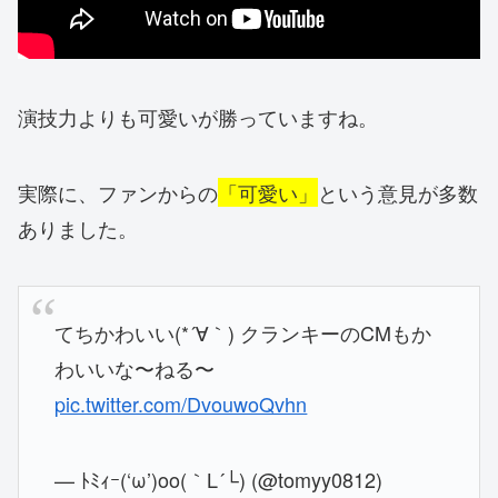
演技力よりも可愛いが勝っていますね。
実際に、ファンからの
「可愛い」
という意見が多数
ありました。
てちかわいい(*´∀｀) クランキーのCMもか
わいいな〜ねる〜
pic.twitter.com/DvouwoQvhn
— ﾄﾐｨｰ(‘ω’)oo(｀L´└) (@tomyy0812)