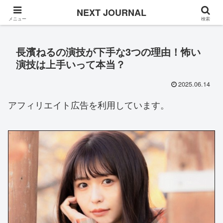
Once in a while
NEXT JOURNAL
メニュー
検索
長濱ねるの演技が下手な3つの理由！怖い
演技は上手いって本当？
2025.06.14
アフィリエイト広告を利用しています。