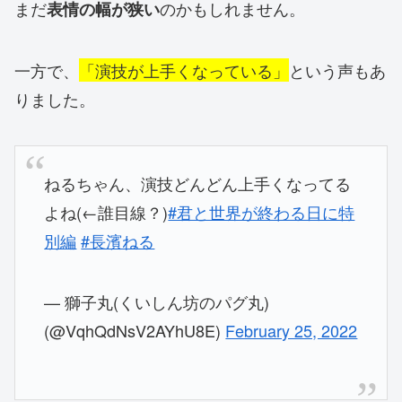
まだ
のかもしれません。
表情の幅が狭い
一方で、
「演技が上手くなっている」
という声もあ
りました。
ねるちゃん、演技どんどん上手くなってる
よね(←誰目線？)
#君と世界が終わる日に特
別編
#長濱ねる
— 獅子丸(くいしん坊のパグ丸)
(@VqhQdNsV2AYhU8E)
February 25, 2022