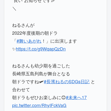
＼
ねるさんが
2022年度後期の朝ドラ
「
#舞いあがれ
！」に出演します
✨
https://t.co/g9WqapQzDn
ねるさんも幼少期を過ごした
長崎県五島列島が舞台となる
朝ドラですね🛩
#長濱ねるのSDGs日記
と
合わせて
朝ドラもぜひお楽しみに😊
#未来へ17
pic.twitter.com/RhyIFckVaG