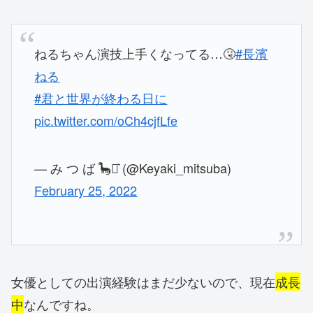
ねるちゃん演技上手くなってる…🤧
#長濱
ねる
#君と世界が終わる日に
pic.twitter.com/oCh4cjfLfe
— み つ ば 🦕⋆͛ (@Keyaki_mitsuba)
February 25, 2022
女優としての出演経験はまだ少ないので、現在
成長
中
なんですね。