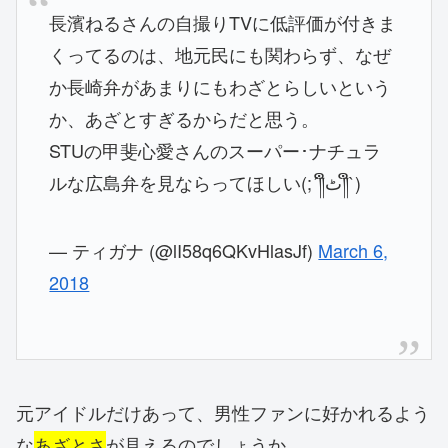
長濱ねるさんの自撮りTVに低評価が付きま
くってるのは、地元民にも関わらず、なぜ
か長崎弁があまりにもわざとらしいという
か、あざとすぎるからだと思う。
STUの甲斐心愛さんのスーパー･ナチュラ
ルな広島弁を見ならってほしい(;´༎ຶٹ༎ຶ`)
— ティガナ (@lI58q6QKvHlasJf)
March 6,
2018
元アイドルだけあって、男性ファンに好かれるよう
な
あざとさ
が見えるのでしょうか。