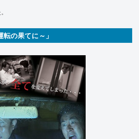
た。
酒運転の果てに～」