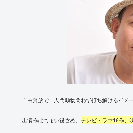
自由奔放で、人間動物問わず打ち解けるイメ
出演作はちょい役含め、
テレビドラマ16作、映