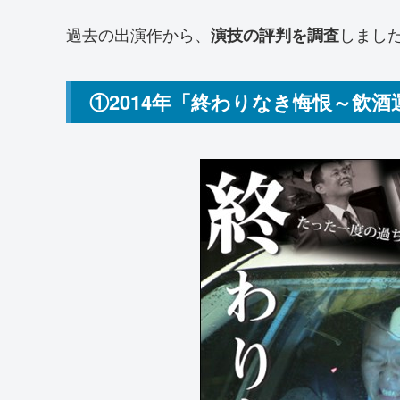
過去の出演作から、
しまし
演技の評判を調査
①2014年「終わりなき悔恨～飲