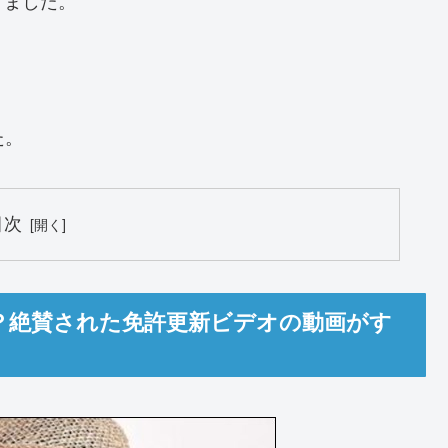
？
た。
目次
？絶賛された免許更新ビデオの動画がす