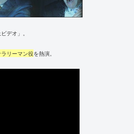
止ビデオ」。
サラリーマン役
を熱演。