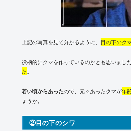
上記の写真を見て分かるように、
目の下のク
役柄的にクマを作っているのかとも思いまし
た
。
ので、元々あったクマが
年
若い頃からあった
ょうか。
②目の下のシワ