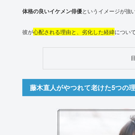
というイメージが強
体格の良いイケメン俳優
彼が
心配される理由と、劣化した経緯
につい
藤木直人がやつれて老けた5つの