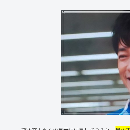
藤木直人さんの
に注目してみると、
目の
目元