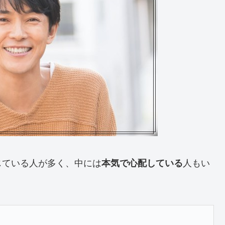
じている人が多く、中には
人もい
本気で心配している