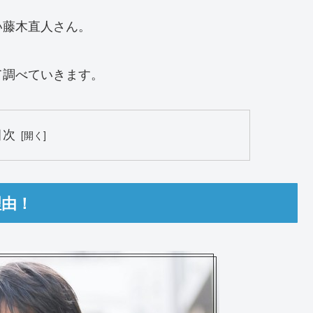
い藤木直人さん。
て調べていきます。
目次
理由！