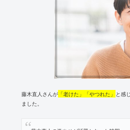
藤木直人さんが
「老けた」「やつれた」
と感
ました。