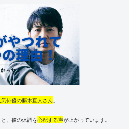
人気俳優の藤木直人さん
。
と、彼の体調を
心配する声
が上がっています。
」