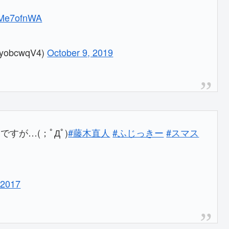
k5Me7ofnWA
obcwqV4)
October 9, 2019
すが…(；ﾟДﾟ)
#藤木直人
#ふじっきー
#スマス
 2017