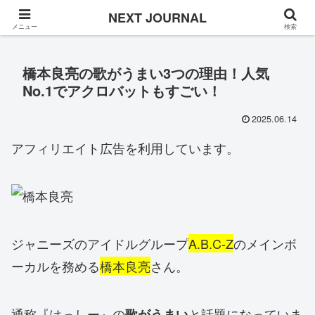
Once in a while
NEXT JOURNAL
メニュー
検索
橋本良亮の歌がうまい3つの理由！人気
No.1でアクロバットもすごい！
2025.06.14
アフィリエイト広告を利用しています。
ジャニーズのアイドルグループ
A.B.C-Z
のメインボ
ーカルを務める
橋本良亮
さん。
通称『はっしー』の
と話題になっていま
歌がうまい