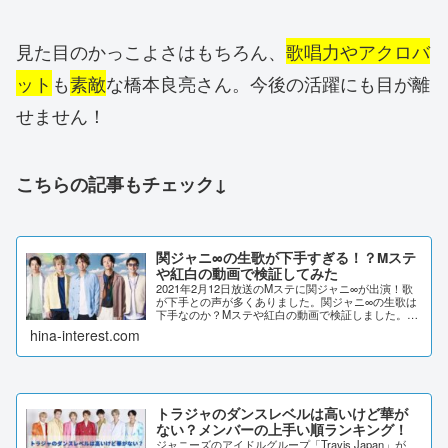
見た目のかっこよさはもちろん、
歌唱力やアクロバ
ット
も
素敵
な橋本良亮さん。今後の活躍にも目が離
せません！
こちらの記事もチェック↓
関ジャニ∞の生歌が下手すぎる！？Mステ
や紅白の動画で検証してみた
2021年2月12日放送のMステに関ジャニ∞が出演！歌
が下手との声が多くありました。関ジャニ∞の生歌は
下手なのか？Mステや紅白の動画で検証しました。関
ジャニ∞の生歌が下手すぎる！？Mステに関ジャニ∞
hina-interest.com
が出演！「知ってるワイフ」の主題歌「キミト...
トラジャのダンスレベルは高いけど華が
ない？メンバーの上手い順ランキング！
ジャニーズのアイドルグループ「Travis Japan」が、