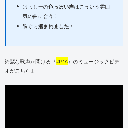
はっしーの
はこういう雰囲
色っぽい声
気の曲に合う！
胸ぐら
！
掴まれました
綺麗な歌声が聞ける『
#IMA
』のミュージックビデ
オがこちら↓