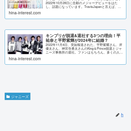
2022年10月28日に念願のメジャーデビューをはた
し、話題になっています。TravisJapanと言えば、シ
ンクロダンス、激しいアクロバットが魅力的なグルー
hina-interest.com
プで、ジャニーズの中で...
キンプリが脱退&退社する3つの理由！平
祐奈と平野紫輝が2024年に結婚？
2022年11月4日、突如報道された、平野紫耀さん、岸
優太さん、神宮寺勇太さんのKing＆Prince脱退とジャ
ニーズ事務所の退社。ファンはもちろん、多くの人が
ショックを受けています。グループ脱退と退社に至る
hina-interest.com
まで、一体何があったのでしょうか...
ジャニーズ
h