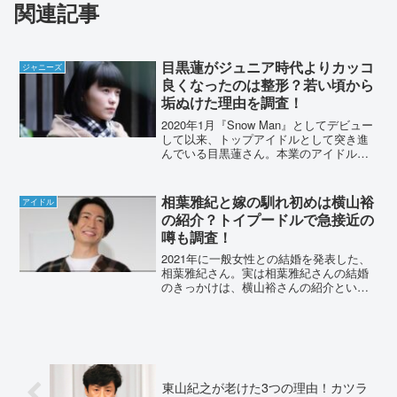
関連記事
目黒蓮がジュニア時代よりカッコ
ジャニーズ
良くなったのは整形？若い頃から
垢ぬけた理由を調査！
2020年1月『Snow Man』としてデビュー
して以来、トップアイドルとして突き進
んでいる目黒蓮さん。本業のアイドル活
動の他に、俳優・モデルとしても大人気
です。スタイル抜群な目黒蓮さんです
が、カッコ良くなりすぎてまさかの整形
相葉雅紀と嫁の馴れ初めは横山裕
アイドル
疑惑も。今回は...
の紹介？トイプードルで急接近の
噂も調査！
2021年に一般女性との結婚を発表した、
相葉雅紀さん。実は相葉雅紀さんの結婚
のきっかけは、横山裕さんの紹介という
噂があります。今回は、相葉雅紀さんと
奥さんの馴れ初めや、急接近した噂につ
いて調査しました。相葉雅紀と嫁の馴れ
初めは横山裕の紹介？...
東山紀之が老けた3つの理由！カツラ