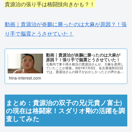
貴源治の張り手は格闘技向きかも？！
動画｜貴源治が炎鵬に勝ったのは大麻が原因？！張
り手で脳震とうさせていた！
動画｜貴源治が炎鵬に勝ったのは大麻が
原因？！張り手で脳震とうさせていた！
元幕内で東十両６枚目の貴源治さんが、大麻を使用し
ていたことが発覚。2021年7月5日、名古屋場所2日目
では、貴源治さんの様子がおかしかったとの声があり
ました。いったいどんな様子だったのでしょうか？動
hina-interest.com
画で検証しました。動画｜貴源治が炎鵬に勝っ...
まとめ：貴源治の双子の兄(元貴ノ富士)
の現在は格闘家！スダリオ剛の活躍を調
査してみた