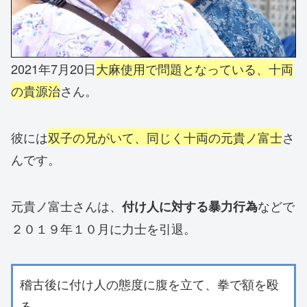
2021年7月20日
大麻使用で問題となっている、十両
の貴源治
さん。
彼には
双子の兄がいて、同じく十両の元貴ノ富士
さ
んです。
元貴ノ富士さんは、
などで
付け人に対する暴力行為
２０１９年１０月に力士を引退。
稽古後に付け人の態度に腹を立て、拳で額を殴
る