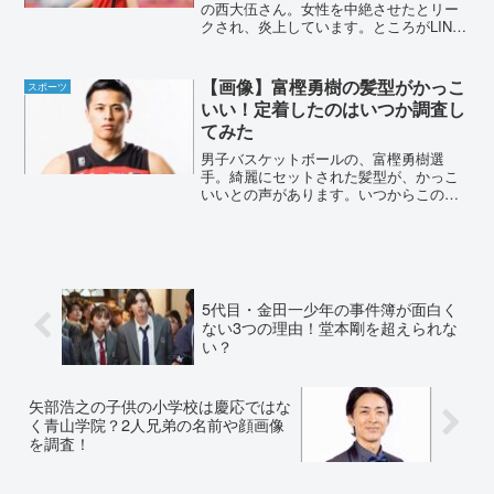
の西大伍さん。女性を中絶させたとリー
クされ、炎上しています。ところがLINE
画面が、西大伍さん側の画像であったこ
とから疑問の声もあがっていました。リ
ークしたのはいったい誰なのでしょう
【画像】富樫勇樹の髪型がかっこ
スポーツ
か？また西大伍さんの女...
いい！定着したのはいつか調査し
てみた
男子バスケットボールの、富樫勇樹選
手。綺麗にセットされた髪型が、かっこ
いいとの声があります。いつからこのヘ
アスタイルが定着したのでしょうか？学
生時代まで遡って、時系列で調査しまし
た。【画像】富樫勇樹の髪型がかっこい
い！165㎝という低身長な...
5代目・金田一少年の事件簿が面白く
ない3つの理由！堂本剛を超えられな
い？
矢部浩之の子供の小学校は慶応ではな
く青山学院？2人兄弟の名前や顔画像
を調査！