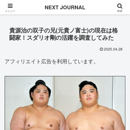
Once in a while
NEXT JOURNAL
メニュー
検索
貴源治の双子の兄(元貴ノ富士)の現在は格
闘家！スダリオ剛の活躍を調査してみた
2025.04.28
アフィリエイト広告を利用しています。