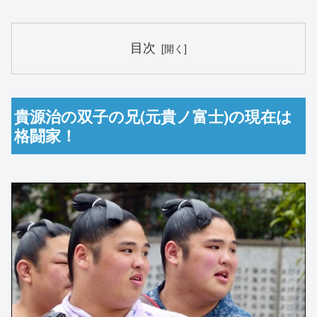
目次
貴源治の双子の兄(元貴ノ富士)の現在は
格闘家！