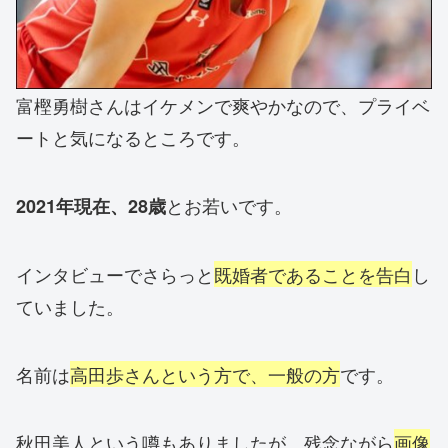
富樫勇樹さんはイケメンで爽やかなので、プライベ
ートと気になるところです。
とお若いです。
2021年現在、28歳
インタビューでさらっと
既婚者であることを告白
し
ていました。
名前は
高田歩さんという方で、一般の方
です。
秋田美人という噂もありましたが、残念ながら
画像