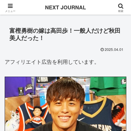
Once in a while
NEXT JOURNAL
メニュー
検索
富樫勇樹の嫁は高田歩！一般人だけど秋田
美人だった！
2025.04.01
アフィリエイト広告を利用しています。