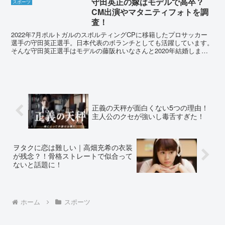
守田英正の嫁はモデルで高卒？
スポーツ
ランキングで9位に...
CM出演やマタニティフォトを調
査！
2022年7月ポルトガルのスポルティングCPに移籍したプロサッカー
選手の守田英正選手。日本代表のボランチとしても活躍しています。
そんな守田英正選手はモデルの藤阪れいなさんと2020年結婚しまし
た。今回は藤阪れいなさんについて、調査してきます...
正義の天秤が面白くない5つの理由！
主人公のクセが強いし毒舌すぎた！
ヲタクに恋は難しい｜高畑充希の衣装
が残念？！骨格ストレートで似合って
ないと話題に！
ホーム
スポーツ