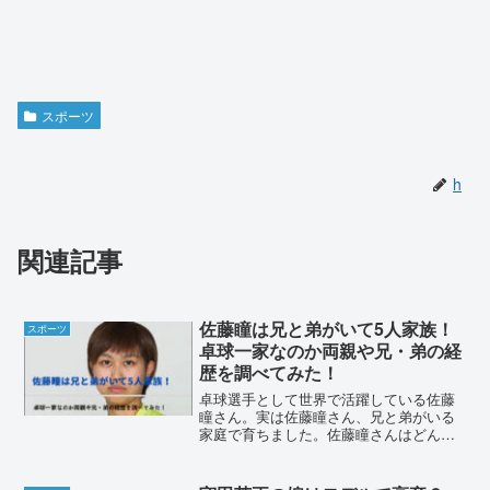
スポーツ
h
関連記事
佐藤瞳は兄と弟がいて5人家族！
スポーツ
卓球一家なのか両親や兄・弟の経
歴を調べてみた！
卓球選手として世界で活躍している佐藤
瞳さん。実は佐藤瞳さん、兄と弟がいる
家庭で育ちました。佐藤瞳さんはどんな
家庭で育ったのか、家族や経歴について
調査していきます。佐藤瞳は兄と弟がい
て5人家族！2017年4月には、卓球の世界