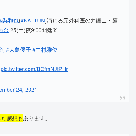
亀梨和也
(
#KATTUN
)演じる元外科医の弁護士・鷹
総合
25(土)夜9:00開廷👔
絢
#大島優子
#中村雅俊

pic.twitter.com/BCfmNJtPHr
ember 24, 2021
った感想も
あります。