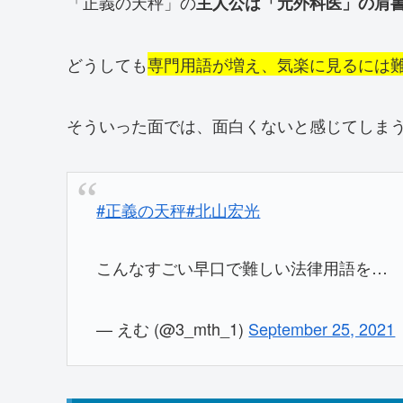
「正義の天秤」の
主人公は「元外科医」の肩
どうしても
専門用語が増え、気楽に見るには
そういった面では、面白くないと感じてしま
#正義の天秤
#北山宏光
こんなすごい早口で難しい法律用語を…
— えむ (@3_mth_1)
September 25, 2021