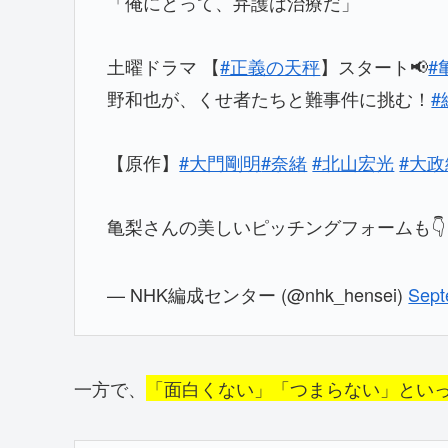
「俺にとって、弁護は治療だ」
土曜ドラマ 【
#正義の天秤
】スタート📢
#
野和也が、くせ者たちと難事件に挑む！
#
【原作】
#大門剛明
#奈緒
#北山宏光
#大政
亀梨さんの美しいピッチングフォームも
— NHK編成センター (@nhk_hensei)
Sept
一方で、
「面白くない」「つまらない」とい