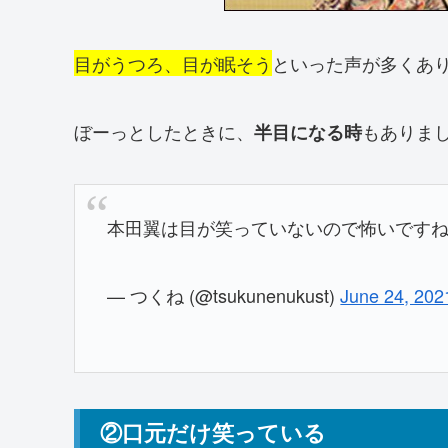
目がうつろ、目が眠そう
といった声が多くあ
ぼーっとしたときに、
もありま
半目になる時
本田翼は目が笑っていないので怖いです
— つくね (@tsukunenukust)
June 24, 202
②口元だけ笑っている