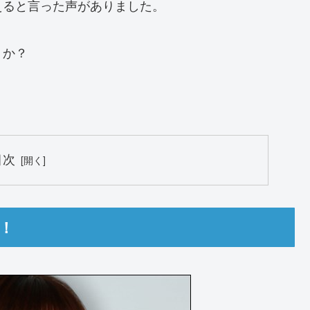
えると言った声がありました。
うか？
目次
！