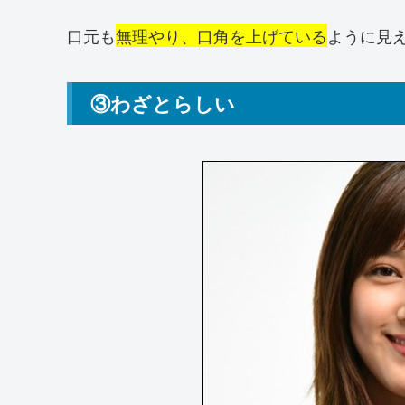
口元も
無理やり、口角を上げている
ように見
③わざとらしい