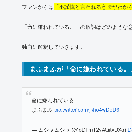
ファンからは
「不謹慎と言われる意味がわか
「命に嫌われている。」の歌詞はどのような
独自に解釈していきます。
まふまふが「命に嫌われている。
命に嫌われている
まふまふ
pic.twitter.com/jkho4wDoD6
— ムシャムシャ (@oDTmT2vAQitvDXg)
D