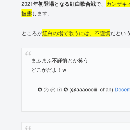
2021年
で、
カンザキ
初登場となる紅白歌合戦
披露
します。
ところが
紅白の場で歌うには、不謹慎
だとい
まふまふ不謹慎とか笑う
どこがだよ！w
— ✪ ㋐ ㋔ ㋑ ✪ (@aaaoooiii_chan)
Decem