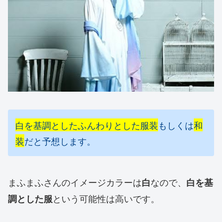
白を基調としたふんわりとした服装
もしくは
和
装
だと予想します。
まふまふさんのイメージカラーは
なので、
白
白を基
とい
う可能性は高いです。
調とした服