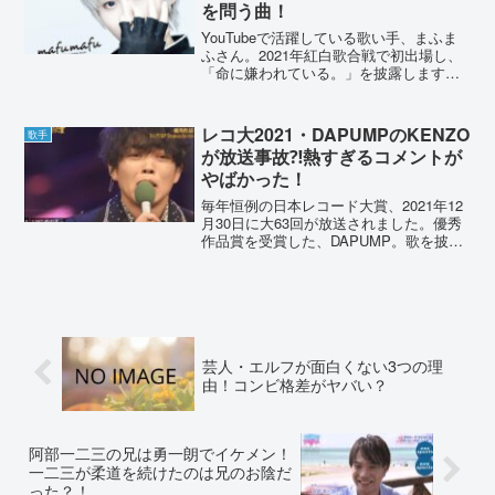
を問う曲！
YouTubeで活躍している歌い手、まふま
ふさん。2021年紅白歌合戦で初出場し、
「命に嫌われている。」を披露します。
ところが曲名から紅白で歌うには、不謹
慎だと言われていました。「命に嫌われ
ている。」の歌詞意味を独自解釈してい
レコ大2021・DAPUMPのKENZO
歌手
きます。まふま...
が放送事故⁈熱すぎるコメントが
やばかった！
毎年恒例の日本レコード大賞、2021年12
月30日に大63回が放送されました。優秀
作品賞を受賞した、DAPUMP。歌を披露
する前のコメントで、KENZOさんが涙な
がらに熱い想いを語っていました。その
様子を見たSNSなどの反応をまとめてい
きま...
芸人・エルフが面白くない3つの理
由！コンビ格差がヤバい？
阿部一二三の兄は勇一朗でイケメン！
一二三が柔道を続けたのは兄のお陰だ
った？！