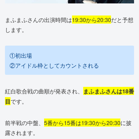
まふまふさんの出演時間は
19:30から20:30
だと予想
しま
す。
①初出場
②アイドル枠としてカウントされる
紅白歌合戦の曲順が発表され、
まふまふさんは18番
です。
目
前半戦の中盤、
5番から15番は19:30から20:30
に披
露されます。