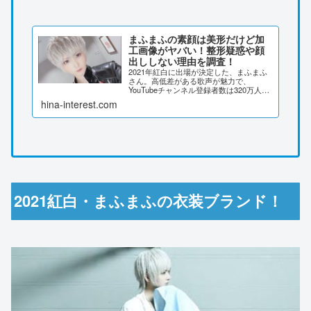
まふまふの素顔は美形だけど加
工画像がヤバい！整形疑惑や顔
出ししない理由を調査！
2021年紅白に出場が決定した、まふまふ
さん。高低差がある歌声が魅力で、
YouTubeチャンネル登録者数は320万人を
超えます。彼の素顔や整形疑惑、顔出し
hina-interest.com
をしない理由を調査しました。まふまふ
の素顔は美形だけど加工画像がヤバい！
基本的にライブ...
2021紅白・まふまふの衣装ブランド！