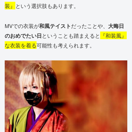
装』
という選択肢
もあります。
MVでの衣装が
だったことや、
和風テイスト
大晦日
ということも踏まえると
『和装風』
のおめでたい日
な衣装を着る
可能性も考えられ
ます。