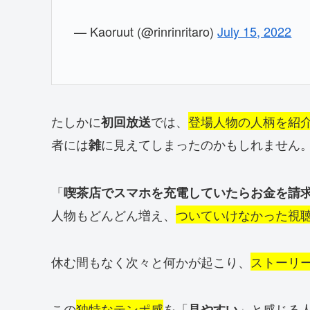
— Kaoruut (@rinrinritaro)
July 15, 2022
たしかに
では、
登場人物の人柄を紹
初回放送
者には
に見えてしまったのかもしれません
雑
「
喫茶店でスマホを充電していたらお金を請
人物もどんどん増え、
ついていけなかった視
休む間もなく次々と何かが起こり、
ストーリ
この
独特なテンポ感
を「
」と感じる
見やすい