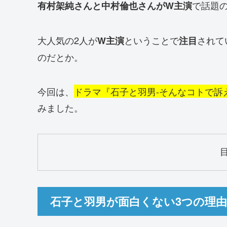
で話題
有村架純さんと中村倫也さんがW主演
大人気の2人が
ということで
されて
W主演
注目
のだとか。
今回は、
ドラマ『石子と羽男-そんなコトで訴
みました。
石子と羽男が面白くない3つの理