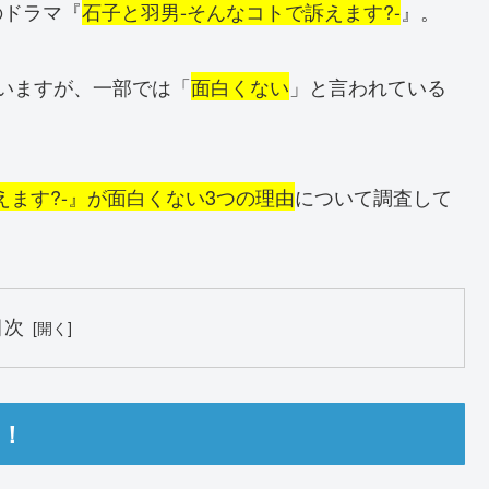
のドラマ『
石子と羽男-そんなコトで訴えます?-
』。
いますが、一部では「
面白くない
」と言われている
えます?-』が面白くない3つの理由
について調査して
目次
由！