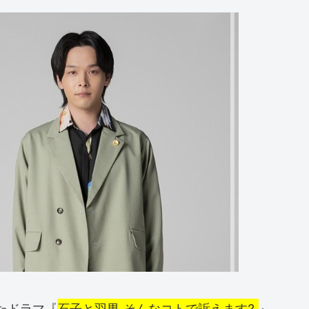
たドラマ『
石子と羽男-そんなコトで訴えます?-
』。