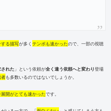
介する描写
が多く
テンポも速かった
ので、一部の視聴
。
」という依頼が
登場
求された
全く違う依頼へと変わり
聴者
も多数いるのではないでしょうか。
ー展開がとても速かった
です。
人がいる一方で、「
面白くない
」と感じてしまう方も