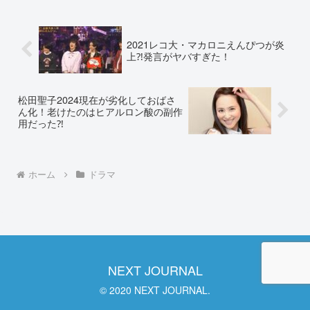
ーナスみたいだし原作と...
2021レコ大・マカロニえんぴつが炎
上⁈発言がヤバすぎた！
松田聖子2024現在が劣化しておばさ
ん化！老けたのはヒアルロン酸の副作
用だった⁈
ホーム
ドラマ
NEXT JOURNAL
© 2020 NEXT JOURNAL.