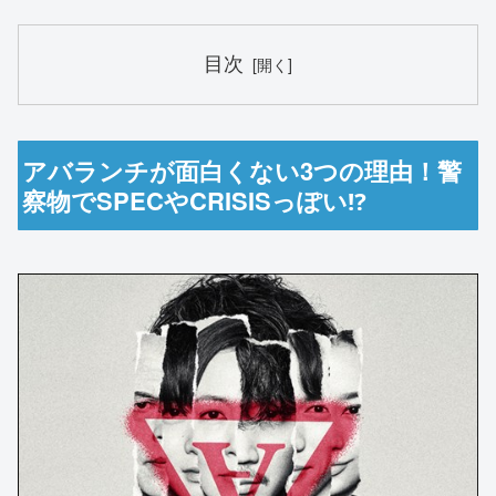
目次
アバランチが面白くない3つの理由！警
察物でSPECやCRISISっぽい⁉