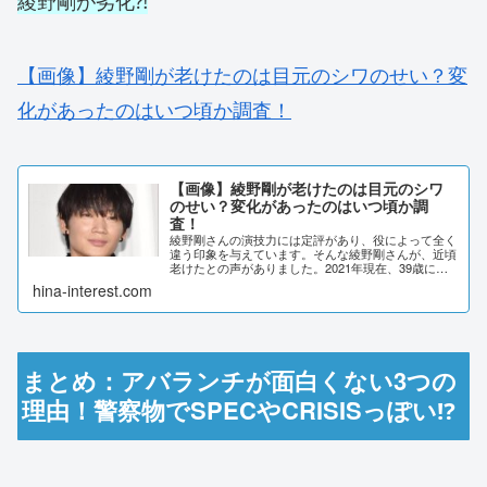
綾野剛が劣化⁈
【画像】綾野剛が老けたのは目元のシワのせい？変
化があったのはいつ頃か調査！
【画像】綾野剛が老けたのは目元のシワ
のせい？変化があったのはいつ頃か調
査！
綾野剛さんの演技力には定評があり、役によって全く
違う印象を与えています。そんな綾野剛さんが、近頃
老けたとの声がありました。2021年現在、39歳にな
り年相応にも思えますが…。いつ頃から変化があった
hina-interest.com
のか、時系列で調査しました。【画像】綾野剛が...
まとめ：アバランチが面白くない3つの
理由！警察物でSPECやCRISISっぽい⁉