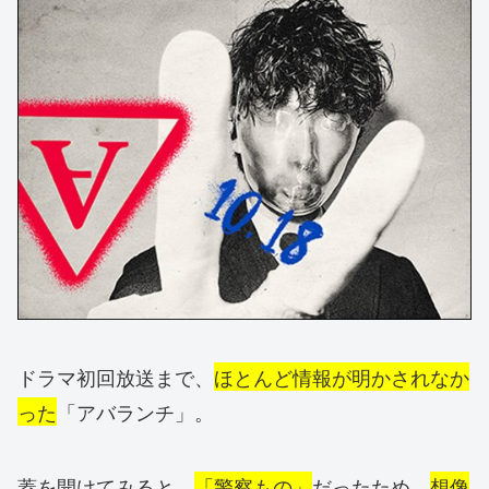
ドラマ初回放送まで、
ほとんど情報が明かされなか
った
「アバランチ」。
蓋を開けてみると、
「警察もの」
だったため、
想像