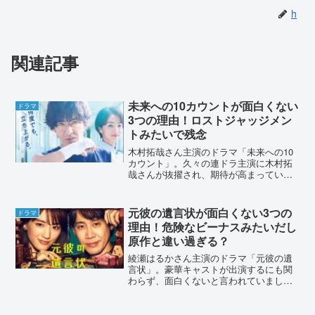
h
関連記事
未来への10カウントが面白くない
ドラマ
3つの理由！ロストジャッジメン
トみたいで残念
木村拓哉さん主演のドラマ「未来への10
カウント」。久々の連ドラ主演に木村拓
哉さんが抜擢され、期待が高まっていま
す。1話放送で面白くないといった声があ
りました。その理由を詳しく調査してい
きます。未来への10カウントが面白くな
元彼の遺言状が面白くない3つの
ドラマ
い3つの理由！ロス...
理由！危険なビーナスみたいだし
原作と違い過ぎる？
綾瀬はるかさん主演のドラマ「元彼の遺
言状」。豪華キャストが出演するにも関
わらず、面白くないと言われていまし
た。その理由をストーリー展開や、SNS
の声などから調査していきます。元彼の
遺言状が面白くない3つの理由！危険なビ