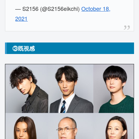
— S2156 (@S2156eikchi)
October 18,
2021
③既視感