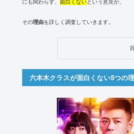
にも関わらず、
面白くない
という意見が。
その
を詳しく調査していきます。
理由
六本木クラスが面白くない5つの