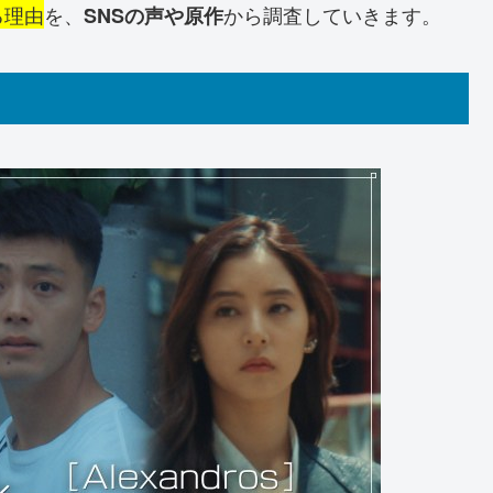
る理由
を、
から調査していきます。
SNSの声や原作