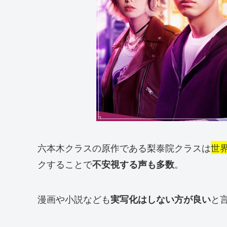
六本木クラスの原作である梨泰院クラスは
世
クすることで
。
不安視する声も多数
漫画や小説なども
と
実写化はしない方が良い