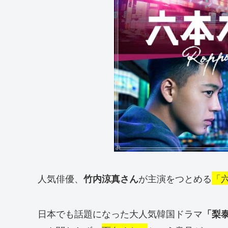
人気俳優、
が主演をつとめる
「
竹内涼真さん
日本でも話題になった大人気韓国ドラマ
「梨