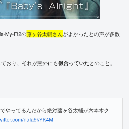
s-My-Ft2の
藤ヶ谷太輔さん
がよかったとの声が多数
しており、それが意外にも
とのこと。
似合っていた
までやってるんだから絶対藤ヶ谷太輔が六本木ク
twitter.com/naIa9kYK4M