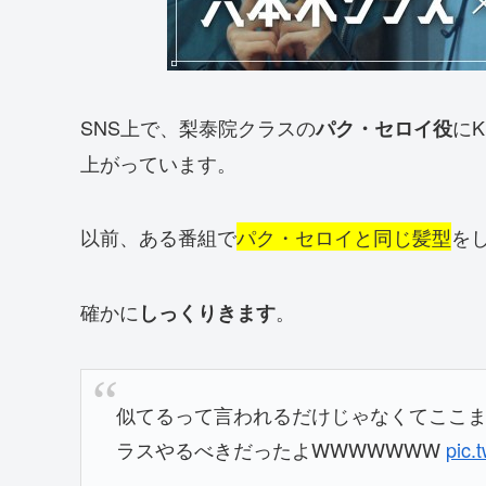
SNS上で、梨泰院クラスの
にKi
パク・セロイ役
上がっています。
以前、ある番組で
パク・セロイと同じ髪型
を
確かに
。
しっくりきます
似てるって言われるだけじゃなくてここ
ラスやるべきだったよWWWWWWW
pic.