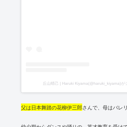
丘山晴己 | Haruki Kiyama(@haruki_kiya
父は日本舞踏の花柳伊三郎
さんで、母はバレ
幼少期からダンスや踊りの、英才教育を受け